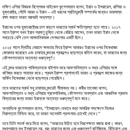
দক্ষিণ এশিয়া বিষয়ক বিশ্লেষক মাইকেল কুগেলম্যান বলেন, ইরান ও ইসরায়েল, রাশিয়া ও
যুক্তরাষ্ট্র, সৌদি আরব ও ইরান – এই ধরনের প্রতিদ্বন্দ্বী সম্পর্কের মধ্যেও ভারসাম্য
রক্ষা করতে ভারত বরাবরই অভ্যস্ত।
ইরানের ওপর যুক্তরাষ্ট্রের চাপ বাড়লে ভারতের স্বার্থ ক্ষতিগ্রস্ত হতে পারে। ২০১৭
সালে ট্রাম্প যখন ইরান পরমাণু চুক্তি থেকে বেরিয়ে আসেন, তখন ভারত ইরান থেকে
সবচেয়ে বেশি তেল আমদানিকারক দেশগুলোর একটি ছিল।
২০২৫ সালে দ্বিতীয় মেয়াদে ক্ষমতায় ফিরে ট্রাম্প আবারও ইরানের ওপর নিষেধাজ্ঞা
জোরদার করেছেন এবং চাবাহার বন্দরের প্রকল্পেও ছাড়পত্র বাতিল করেন, যা ভারতের জন্য
কৌশলগতভাবে অত্যন্ত গুরুত্বপূর্ণ।
এই বন্দর ভারতকে পাকিস্তানকে বাইপাস করে আফগানিস্তান ও মধ্য এশিয়ার সঙ্গে
বাণিজ্য করতে সাহায্য করে। প্রথম ট্রাম্প প্রশাসনেই ভারত এ প্রকল্পে কাজের জন্য
মার্কিন নিষেধাজ্ঞা থেকে ছাড়পত্র পেয়েছিল।
তবে ভারতের স্বার্থ শুধু চাবাহার বন্দরেই সীমাবদ্ধ নয়। কবীর তানেজা বলেন,
আফগানিস্তান ও মধ্য এশিয়ায় প্রবেশাধিকার, কৌশলগত অবস্থান এবং আঞ্চলিক প্রভাব
বিস্তারের জন্য ভারত ইরানকে অত্যন্ত গুরুত্বপূর্ণ মনে করে।
অন্যদিকে কুগেলম্যান বলেন, “ইসরায়েল যেভাবে কড়া সামরিক পদক্ষেপে নিজের
নিরাপত্তা নিশ্চিত করে, তা ভারত অনেকটা প্রশংসার চোখেই দেখে।”
তবে তিনি সতর্ক করে দিয়ে বলেন, “ভারতের উচিত হবে নিরপেক্ষতা বজায় রাখা। কারণ,
মধ্যপ্রাচ্য শুধু ইসরায়েল নয়, বরং ভারতের জন্য এক গুরুত্বপূর্ণ বাণিজ্যিক, বিনিয়োগ এবং