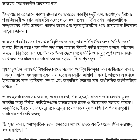
ভারতের ‘সংবেদনশীল ভারসাম্য রক্ষা’
ইসরায়েলের তেহরানে প্রথম হামলার পর ভারতের পররাষ্ট্র মন্ত্রী এস. জয়শঙ্কর ইরানের
পররাষ্ট্রমন্ত্রী আব্বাস আরাঘচির সঙ্গে ফোনে কথা বলেন। তিনি তখন ‘আন্তর্জাতিক
সম্প্রদায়ের গভীর উদ্বেগ’ প্রকাশ করেন এবং দ্রুত কূটনৈতিক পথে উত্তেজনা নিরসনের
আহ্বান জানান।
ভারতের পররাষ্ট্র মন্ত্রণালয় এক বিবৃতিতে জানায়, তারা পরিস্থিতির ওপর ‘ঘনিষ্ঠ নজর’
রাখছে, বিশেষ করে পারমাণবিক স্থাপনায় হামলার বিষয়টি গভীর উদ্বেগের সঙ্গে পর্যবেক্ষণ
করছে। বিবৃতিতে বলা হয়, “ভারত উভয় দেশের সঙ্গে ঘনিষ্ঠ ও বন্ধুত্বপূর্ণ সম্পর্ক বজায়
রাখে এবং প্রয়োজনে যেকোনো ধরনের সহায়তা দিতে প্রস্তুত।”
ম্যাসাচুসেটস-আমহার্স্ট বিশ্ববিদ্যালয়ের গবেষক শ্যান্থি ডি’সুজা আল জাজিরাকে বলেন,
“অন্য এসসিও সদস্যদের তুলনায় ভারতের অবস্থান আলাদা। কারণ, ভারতের একদিকে
ইসরায়েলের সঙ্গে প্রতিরক্ষা সম্পর্ক এবং অন্যদিকে ইরানের সঙ্গে অর্থনৈতিক অংশীদারিত্ব
রয়েছে।”
ভারত ইসরায়েলের সবচেয়ে বড় অস্ত্র ক্রেতা, এবং ২০২৪ সালে গাজায় চলমান যুদ্ধে
ভারতীয় অস্ত্র নির্মাতা প্রতিষ্ঠানগুলো ইসরায়েলকে রকেট ও বিস্ফোরক সরবরাহ করেছে।
অন্যদিকে, ইরানের চাবাহার বন্দরকে কেন্দ্র করে ভারত মধ্য ও দক্ষিণ এশিয়ায় রপ্তানি
বাড়ানোর পথ তৈরি করছে।
ডি’সুজা বলেন, “সাম্প্রতিক ইরান-ইসরায়েল সংঘর্ষে ভারত একটি সংবেদনশীল ভারসাম্য
বজায় রাখছে।”