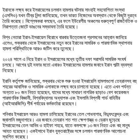
ইরানকে লক্ষ্য করে ইসরায়েলের চলমান হামলার ঘটনায় সাংহাই সহযোগিতা সংস্থা
(এসসিও) যখন তীব্র নিন্দা জানিয়েছে, তখন ভারত নিজেদের অবস্থান থেকে কিছুটা দূরত্ব
তৈরি করেছে। বিশ্লেষকরা বলছেন, এর ফলে ইউরেশীয় অঞ্চলের গুরুত্বপূর্ণ রাজনৈতিক ও
নিরাপত্তা জোটে ভাঙনের সম্ভাবনা তৈরি হয়েছে।
বিশ্ব নেতারা ইরান-ইসরায়েল বিরোধে বারবার উত্তেজনা প্রশমনের আহ্বান জানিয়ে
এলেও, শুক্রবার থেকে ইসরায়েলের নতুন করে ইরানের সামরিক ও পারমাণবিক স্থাপনায়
হামলা পরিস্থিতিকে আরও জটিল করে তুলেছে।
২০২৪ সালে এ নিয়ে ইরান ও ইসরায়েলের মধ্যে তৃতীয় দফা সরাসরি সামরিক সংঘর্ষ
চলছে। আগের দুই দফার মতো এবারও ইসরায়েলের হামলার জবাবে ইরান পাল্টা ব্যবস্থা
নিয়েছে।
ইরানি কর্তৃপক্ষ জানিয়েছে, শুক্রবার থেকে শুরু হওয়া ইসরায়েলি হামলাগুলো তেহরানসহ বহু
শহরের আবাসিক ও সামরিক এলাকাকে লক্ষ্য করে চালানো হয়েছে। এতে এখন পর্যন্ত
অন্তত ৮০ জন নিহত হয়েছেন, যাদের মধ্যে সাধারণ নাগরিক ছাড়াও বেশ কয়েকজন
পারমাণবিক বিজ্ঞানী, বিশ্ববিদ্যালয় অধ্যাপক এবং ইসলামি বিপ্লবী গার্ড বাহিনীর
(আইআরজিসি) শীর্ষ পর্যায়ের কর্মকর্তারা রয়েছেন।
শনিবার ইসরায়েল আরও হামলা চালিয়েছে ইরানের তেল শোধনাগার, বিদ্যুৎকেন্দ্র এবং
জ্বালানি মজুদাগারে। এর জবাবে তেহরান শত শত ক্ষেপণাস্ত্র ও ড্রোন ছুড়েছে
ইসরায়েলের তেল আবিব ও হাইফা শহরে, যাতে কমপক্ষে ১৩ জন নিহত এবং বহু মানুষ
আহত হয়েছেন। একইসাথে ইরান যুক্তরাষ্ট্রের সঙ্গে চলমান পারমাণবিক আলোচনা
স্থগিত করেছে।