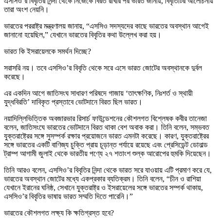
এসসিও’র বিবৃতির নিন্দা থেকে নিজেকে বিরত রাখার পর ভারত জানায়, বিবৃতিটির আলোচনায়
তারা অংশ নেয়নি।
ভারতের পররাষ্ট্র মন্ত্রণালয় জানায়, “এসসিও সদস্যদের কাছে ভারতের অবস্থান আগেই
জানানো হয়েছিল,” যেখানে ভারতের বিবৃতির কথা উল্লেখ করা হয়।
ভারত কি ইসরায়েলকে সমর্থন দিচ্ছে?
সরাসরি নয়। তবে এসসিও’র বিবৃতি থেকে সরে এসে ভারত জোটের অবস্থানকে দুর্বল
করেছে।
এর একদিন আগে জাতিসংঘ সাধারণ পরিষদে গাজায় ‘তাৎক্ষণিক, নিঃশর্ত ও স্থায়ী
যুদ্ধবিরতি’ দাবিকৃত প্রস্তাবে ভোটদানে বিরত ছিল ভারত।
নয়াদিল্লিভিত্তিক অবজারভার রিসার্চ ফাউন্ডেশনের কৌশলগত বিশ্লেষক কবীর তানেজা
বলেন, জাতিসংঘে ভারতের ভোটদানে বিরত থাকা বেশ অবাক করা। তিনি বলেন, সম্ভবত
যুক্তরাষ্ট্রের সঙ্গে সুসম্পর্ক রক্ষার প্রয়োজনে ভারত এমনটা করেছে। কারণ, যুক্তরাষ্ট্রের
সঙ্গে ভারতের একটি বাণিজ্য চুক্তি প্রায় চূড়ান্ত পর্যায়ে রয়েছে এবং প্রেসিডেন্ট ডোনাল্ড
ট্রাম্প আগামী জুলাই থেকে ভারতীয় পণ্যে ২৭ শতাংশ শুল্ক আরোপের হুমকি দিয়েছেন।
তিনি আরও বলেন, এসসিও’র বিবৃতির নিন্দা থেকে ভারত সরে যাওয়ায় এটি প্রমাণ করে যে,
ভারতের অবস্থান জোটের মধ্যে একপ্রকার ব্যতিক্রম। তিনি বলেন, “চীন ও রাশিয়া
যেখানে ইরানের ঘনিষ্ঠ, সেখানে যুক্তরাষ্ট্র ও ইসরায়েলের সঙ্গে ভারতের সম্পর্ক থাকায়,
এসসিও’র বিবৃতির ভাষায় ভারত সম্মতি দিতে পারেনি।”
ভারতের কৌশলগত লক্ষ্য কি ক্ষতিগ্রস্ত হবে?