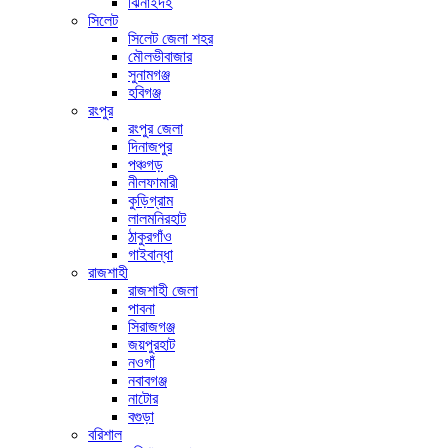
ঝিনাইদহ
সিলেট
সিলেট জেলা শহর
মৌলভীবাজার
সুনামগঞ্জ
হবিগঞ্জ
রংপুর
রংপুর জেলা
দিনাজপুর
পঞ্চগড়
নীলফামারী
কুড়িগ্রাম
লালমনিরহাট
ঠাকুরগাঁও
গাইবান্ধা
রাজশাহী
রাজশাহী জেলা
পাবনা
সিরাজগঞ্জ
জয়পুরহাট
নওগাঁ
নবাবগঞ্জ
নাটোর
বগুড়া
বরিশাল