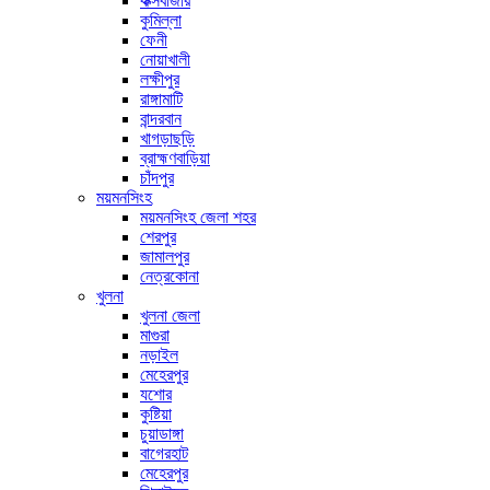
কক্সবাজার
কুমিল্লা
ফেনী
নোয়াখালী
লক্ষীপুর
রাঙ্গামাটি
বান্দরবান
খাগড়াছড়ি
ব্রাহ্মণবাড়িয়া
চাঁদপুর
ময়মনসিংহ
ময়মনসিংহ জেলা শহর
শেরপুর
জামালপুর
নেত্রকোনা
খুলনা
খুলনা জেলা
মাগুরা
নড়াইল
মেহেরপুর
যশোর
কুষ্টিয়া
চুয়াডাঙ্গা
বাগেরহাট
মেহেরপুর