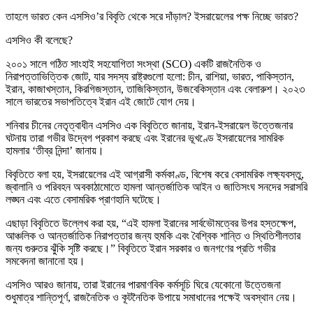
তাহলে ভারত কেন এসসিও’র বিবৃতি থেকে সরে দাঁড়াল? ইসরায়েলের পক্ষ নিচ্ছে ভারত?
এসসিও কী বলেছে?
২০০১ সালে গঠিত সাংহাই সহযোগিতা সংস্থা (SCO) একটি রাজনৈতিক ও
নিরাপত্তাভিত্তিক জোট, যার সদস্য রাষ্ট্রগুলো হলো: চীন, রাশিয়া, ভারত, পাকিস্তান,
ইরান, কাজাখস্তান, কিরগিজস্তান, তাজিকিস্তান, উজবেকিস্তান এবং বেলারুশ। ২০২৩
সালে ভারতের সভাপতিত্বে ইরান এই জোটে যোগ দেয়।
শনিবার চীনের নেতৃত্বাধীন এসসিও এক বিবৃতিতে জানায়, ইরান-ইসরায়েল উত্তেজনার
ঘটনায় তারা গভীর উদ্বেগ প্রকাশ করছে এবং ইরানের ভূখণ্ডে ইসরায়েলের সামরিক
হামলার ‘তীব্র নিন্দা’ জানায়।
বিবৃতিতে বলা হয়, ইসরায়েলের এই আগ্রাসী কর্মকাণ্ড, বিশেষ করে বেসামরিক লক্ষ্যবস্তু,
জ্বালানি ও পরিবহন অবকাঠামোতে হামলা আন্তর্জাতিক আইন ও জাতিসংঘ সনদের সরাসরি
লঙ্ঘন এবং এতে বেসামরিক প্রাণহানি ঘটেছে।
এছাড়া বিবৃতিতে উল্লেখ করা হয়, “এই হামলা ইরানের সার্বভৌমত্বের উপর হস্তক্ষেপ,
আঞ্চলিক ও আন্তর্জাতিক নিরাপত্তার জন্য হুমকি এবং বৈশ্বিক শান্তি ও স্থিতিশীলতার
জন্য গুরুতর ঝুঁকি সৃষ্টি করছে।” বিবৃতিতে ইরান সরকার ও জনগণের প্রতি গভীর
সমবেদনা জানানো হয়।
এসসিও আরও জানায়, তারা ইরানের পারমাণবিক কর্মসূচি ঘিরে যেকোনো উত্তেজনা
শুধুমাত্র শান্তিপূর্ণ, রাজনৈতিক ও কূটনৈতিক উপায়ে সমাধানের পক্ষেই অবস্থান নেয়।