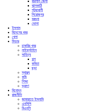
বরিশাল জেলা
ঝালকাঠি
পটুয়াখালী
পিরোজপুর
বরগুনা
ভোলা
ইসলাম
বিদেশের খবর
খেলা
ফিচার
চাকরির খবর
লাইফস্টাইল
সাহিত্য
গল্প
কবিতা
ছড়া
স্বাস্থ্য
কৃষি
শিক্ষা
ভ্রমণ
বিনোদন
রাজনীতি
জামায়াতে ইসলামি
এনসিপি
বিএনপি