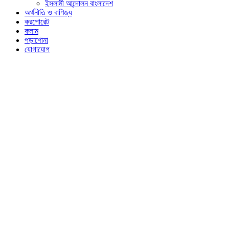
ইসলামী আন্দোলন বাংলাদেশ
অর্থনীতি ও বাণিজ্য
করপোরেট
কলাম
পড়াশোনা
যোগাযোগ