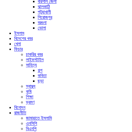
বরিশাল জেলা
ঝালকাঠি
পটুয়াখালী
পিরোজপুর
বরগুনা
ভোলা
ইসলাম
বিদেশের খবর
খেলা
ফিচার
চাকরির খবর
লাইফস্টাইল
সাহিত্য
গল্প
কবিতা
ছড়া
স্বাস্থ্য
কৃষি
শিক্ষা
ভ্রমণ
বিনোদন
রাজনীতি
জামায়াতে ইসলামি
এনসিপি
বিএনপি