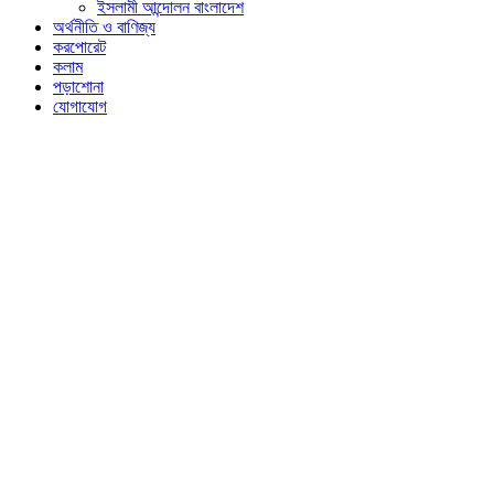
ইসলামী আন্দোলন বাংলাদেশ
অর্থনীতি ও বাণিজ্য
করপোরেট
কলাম
পড়াশোনা
যোগাযোগ