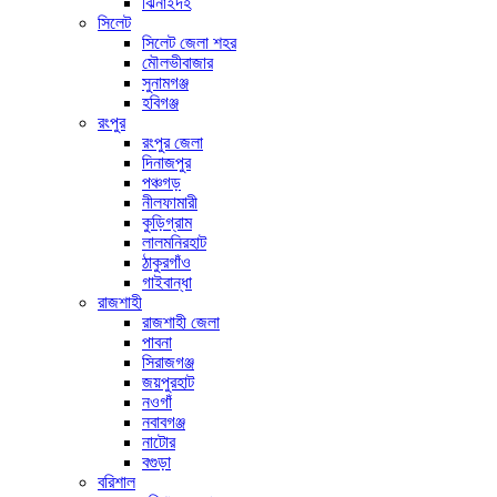
ঝিনাইদহ
সিলেট
সিলেট জেলা শহর
মৌলভীবাজার
সুনামগঞ্জ
হবিগঞ্জ
রংপুর
রংপুর জেলা
দিনাজপুর
পঞ্চগড়
নীলফামারী
কুড়িগ্রাম
লালমনিরহাট
ঠাকুরগাঁও
গাইবান্ধা
রাজশাহী
রাজশাহী জেলা
পাবনা
সিরাজগঞ্জ
জয়পুরহাট
নওগাঁ
নবাবগঞ্জ
নাটোর
বগুড়া
বরিশাল