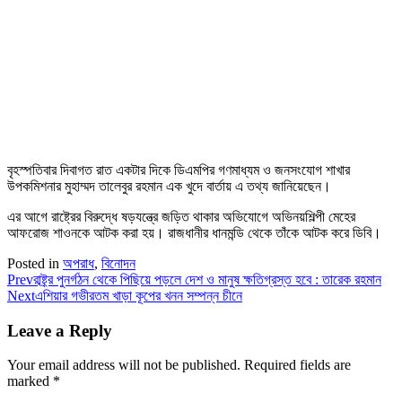
বৃহস্পতিবার দিবাগত রাত একটার দিকে ডিএমপির গণমাধ্যম ও জনসংযোগ শাখার
উপকমিশনার মুহাম্মদ তালেবুর রহমান এক খুদে বার্তায় এ তথ্য জানিয়েছেন।
এর আগে রাষ্ট্রের বিরুদ্ধে ষড়যন্ত্রে জড়িত থাকার অভিযোগে অভিনয়শিল্পী মেহের
আফরোজ শাওনকে আটক করা হয়। রাজধানীর ধানমন্ডি থেকে তাঁকে আটক করে ডিবি।
Posted in
অপরাধ
,
বিনোদন
Prev
রাষ্ট্র্র পুনর্গঠন থেকে পিছিয়ে পড়লে দেশ ও মানুষ ক্ষতিগ্রস্ত হবে : তারেক রহমান
Next
এশিয়ার গভীরতম খাড়া কূপের খনন সম্পন্ন চীনে
Leave a Reply
Your email address will not be published.
Required fields are
marked
*