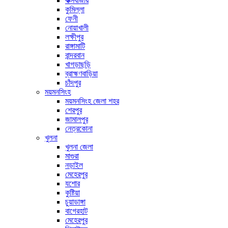
কক্সবাজার
কুমিল্লা
ফেনী
নোয়াখালী
লক্ষীপুর
রাঙ্গামাটি
বান্দরবান
খাগড়াছড়ি
ব্রাহ্মণবাড়িয়া
চাঁদপুর
ময়মনসিংহ
ময়মনসিংহ জেলা শহর
শেরপুর
জামালপুর
নেত্রকোনা
খুলনা
খুলনা জেলা
মাগুরা
নড়াইল
মেহেরপুর
যশোর
কুষ্টিয়া
চুয়াডাঙ্গা
বাগেরহাট
মেহেরপুর