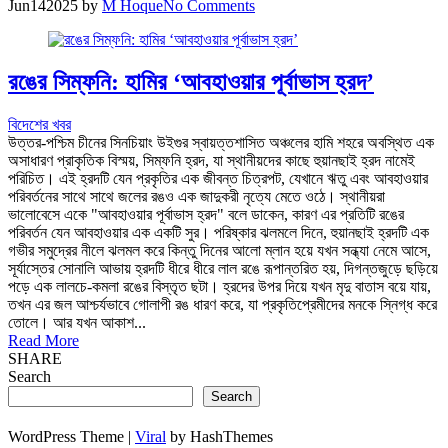
Jun
14
2025
by
M Hoque
No Comments
রঙের সিম্ফনি: হামির ‘আবহাওয়ার পূর্বাভাস হ্রদ’
বিদেশের খবর
উত্তর-পশ্চিম চীনের সিনচিয়াং উইগুর স্বায়ত্তশাসিত অঞ্চলের হামি শহরে অবস্থিত এক
অসাধারণ প্রাকৃতিক বিস্ময়, সিম্ফনি হ্রদ, যা স্থানীয়দের কাছে হুয়ানছাই হ্রদ নামেই
পরিচিত। এই হ্রদটি যেন প্রকৃতির এক জীবন্ত চিত্রপট, যেখানে ঋতু এবং আবহাওয়ার
পরিবর্তনের সাথে সাথে জলের রঙও এক জাদুকরী নৃত্যে মেতে ওঠে। স্থানীয়রা
ভালোবেসে একে "আবহাওয়ার পূর্বাভাস হ্রদ" বলে ডাকেন, কারণ এর প্রতিটি রঙের
পরিবর্তন যেন আবহাওয়ার এক একটি সুর। পরিষ্কার ঝলমলে দিনে, হুয়ানছাই হ্রদটি এক
গভীর সমুদ্রের নীলে ঝলমল করে কিন্তু দিনের আলো ম্লান হয়ে যখন সন্ধ্যা নেমে আসে,
সূর্যাস্তের সোনালি আভায় হ্রদটি ধীরে ধীরে লাল রঙে রূপান্তরিত হয়, দিগন্তজুড়ে ছড়িয়ে
পড়ে এক লালচে-কমলা রঙের বিস্তৃত ছটা। হ্রদের উপর দিয়ে যখন মৃদু বাতাস বয়ে যায়,
তখন এর জল আশ্চর্যভাবে গোলাপী রঙ ধারণ করে, যা প্রকৃতিপ্রেমীদের মনকে স্নিগ্ধ করে
তোলে। আর যখন আকাশ...
Read More
SHARE
Search
Search
WordPress Theme |
Viral
by HashThemes