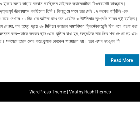
৪০ হাজার ডলার ভাড়ায় বসবাস করছিলেন মাইকেল ভ্যালেনটিনো টিওফ্রাস্টো কারচুরান।
়ম্বরপূর্ণ জীবনযাপন করছিলেন তিনি। কিন্তু মে মাসে তার সেই ১৭ কক্ষের বাড়িটিই এক
রণ করে সেখানে ১৭ দিন ধরে আটকে রাখে জন ওয়েল্টজ ও উইলিয়াম ডুপ্লেসি নামের দুই ব্যক্তি।
ত্রণ নেওয়া, যার মধ্যে প্রায় ২৮ মিলিয়ন ডলারের সমপরিমাণ ক্রিপ্টোকারেন্সি ছিল বলে ধারণা করা
অবলম্বন করে—তাকে ভবনের ছাদ থেকে ঝুলিয়ে রাখা হয়, বৈদ্যুতিক তার দিয়ে শক দেওয়া হয় এবং
়। সর্বশেষে তাকে জোর করে ক্র্যাক কোকেন খাওয়ানো হয়। তবে এসব ভয়ঙ্কর নি...
Read More
WordPress Theme |
Viral
by HashThemes