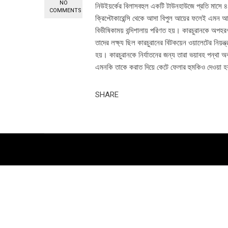
NO
নিউইয়র্কের বিলাসবহুল একটি টাউনহাউজে প্রতি মাসে 
COMMENTS
ক্রিপ্টোকারেন্সি থেকে আসা বিপুল আয়ের ফলেই এমন আড
বিভীষিকাময় বন্দিশালায় পরিণত হয়। কারচুরানকে অপহ
তাদের লক্ষ্য ছিল কারচুরানের বিটকয়েন ওয়ালেটের নিয়ন্
হয়। কারচুরানকে নির্যাতনের জন্য তারা ভয়াবহ পন্থা 
এমনকি তাকে করাত দিয়ে কেটে ফেলার হুমকিও দেওয়া হয
SHARE