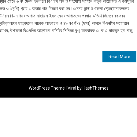
ম্যান মোড়ে ৬ নং মৈনম ইউনিয়ন বিএনপি অঙ্গ ও সহযোগী সংগঠন কর্তৃক আয়োজিত এ কর্মসূচির
জ ও ঔষুধি) প্রায় ১ হাজার গাছ বিতরণ করা হয়।এসময় মান্দা উপজেলা স্বেচ্ছাসেবকদলের
উনিয়ন বিএনপির সভাপতি সাহারুল ইসলামের সভাপতিত্বে প্রধান অতিথি হিসেবে বক্তব্য
া বিশ্ববিদ্যালয়ের ছাত্রদলের সাবেক আহবায়ক ও ৪৯ নওগাঁ-৪ (মান্দা) আসনে বিএনপির মনোনয়ন
রাখেন, উপজেলা বিএনপির আহবায়ক কমিটির সিনিয়র যুগ্ম আহবায়ক এ.কে এ নাজমুল হক নাজু,
Read More
WordPress Theme |
Viral
by HashThemes