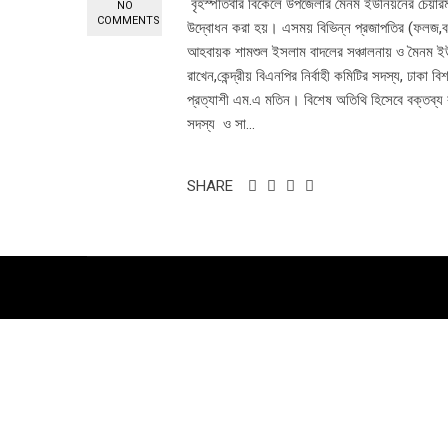
বৃহস্পতিবার বিকেলে উপজেলার মৈনম ইউনিয়নের চেয়ার
NO
COMMENTS
উদ্বোধন করা হয়। এসময় বিভিন্ন প্রজাপতির (ফলজ,বন
আহবায়ক শামশুল ইসলাম বাদলের সঞ্চালনায় ও মৈনম ই
রাখেন,কেন্দ্রীয় বিএনপির নির্বাহী কমিটির সদস্য, ঢাক
প্রত্যাশী এম.এ মতিন। বিশেষ অতিথি হিসেবে বক্তব্য 
সদস্য ও সা...
SHARE