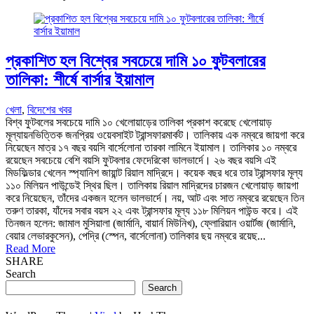
প্রকাশিত হল বিশ্বের সবচেয়ে দামি ১০ ফুটবলারের
তালিকা: শীর্ষে বার্সার ইয়ামাল
খেলা
,
বিদেশের খবর
বিশ্ব ফুটবলের সবচেয়ে দামি ১০ খেলোয়াড়ের তালিকা প্রকাশ করেছে খেলোয়াড়
মূল্যায়নভিত্তিক জনপ্রিয় ওয়েবসাইট ট্রান্সফারমার্কট। তালিকায় এক নম্বরে জায়গা করে
নিয়েছেন মাত্র ১৭ বছর বয়সি বার্সেলোনা তারকা লামিনে ইয়ামাল। তালিকার ১০ নম্বরে
রয়েছেন সবচেয়ে বেশি বয়সি ফুটবলার ফেদেরিকো ভালভার্দে। ২৬ বছর বয়সি এই
মিডফিল্ডার খেলেন স্প্যানিশ জায়ান্ট রিয়াল মাদ্রিদে। কয়েক বছর ধরে তার ট্রান্সফার মূল্য
১১০ মিলিয়ন পাউন্ডেই স্থির ছিল। তালিকায় রিয়াল মাদ্রিদের চারজন খেলোয়াড় জায়গা
করে নিয়েছেন, তাঁদের একজন হলেন ভালভার্দে। নয়, আট এবং সাত নম্বরে রয়েছেন তিন
তরুণ তারকা, যাঁদের সবার বয়স ২২ এবং ট্রান্সফার মূল্য ১১৮ মিলিয়ন পাউন্ড করে। এই
তিনজন হলেন: জামাল মুসিয়ালা (জার্মানি, বায়ার্ন মিউনিখ), ফ্লোরিয়ান ওয়ার্টজ (জার্মানি,
বেয়ার লেভারকুসেন), পেদ্রি (স্পেন, বার্সেলোনা) তালিকার ছয় নম্বরে রয়েছ...
Read More
SHARE
Search
Search