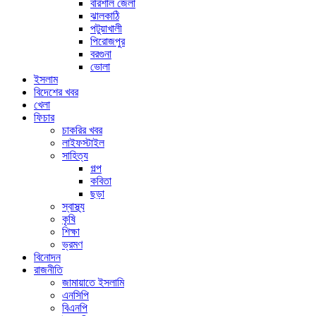
বরিশাল জেলা
ঝালকাঠি
পটুয়াখালী
পিরোজপুর
বরগুনা
ভোলা
ইসলাম
বিদেশের খবর
খেলা
ফিচার
চাকরির খবর
লাইফস্টাইল
সাহিত্য
গল্প
কবিতা
ছড়া
স্বাস্থ্য
কৃষি
শিক্ষা
ভ্রমণ
বিনোদন
রাজনীতি
জামায়াতে ইসলামি
এনসিপি
বিএনপি