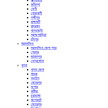
কক্সবাজার
কুমিল্লা
ফেনী
নোয়াখালী
লক্ষীপুর
রাঙ্গামাটি
বান্দরবান
খাগড়াছড়ি
ব্রাহ্মণবাড়িয়া
চাঁদপুর
ময়মনসিংহ
ময়মনসিংহ জেলা শহর
শেরপুর
জামালপুর
নেত্রকোনা
খুলনা
খুলনা জেলা
মাগুরা
নড়াইল
মেহেরপুর
যশোর
কুষ্টিয়া
চুয়াডাঙ্গা
বাগেরহাট
মেহেরপুর