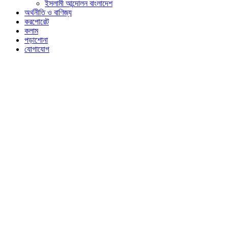
ইসলামী আন্দোলন বাংলাদেশ
অর্থনীতি ও বাণিজ্য
করপোরেট
কলাম
পড়াশোনা
যোগাযোগ