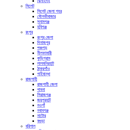
ঝিনাইদহ
সিলেট
সিলেট জেলা শহর
মৌলভীবাজার
সুনামগঞ্জ
হবিগঞ্জ
রংপুর
রংপুর জেলা
দিনাজপুর
পঞ্চগড়
নীলফামারী
কুড়িগ্রাম
লালমনিরহাট
ঠাকুরগাঁও
গাইবান্ধা
রাজশাহী
রাজশাহী জেলা
পাবনা
সিরাজগঞ্জ
জয়পুরহাট
নওগাঁ
নবাবগঞ্জ
নাটোর
বগুড়া
বরিশাল