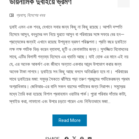
ডায়নামিক দুবাইয়ে ভ্রমণ
প্রবাস
,
বিদেশের খবর
দুবাই এমন এক শহর, যেখানে সবার জন্য কিছু না কিছু রয়েছে। আপনি দম্পতি
হিসেবে আসুন, বন্ধুদের দল নিয়ে ঘুরতে আসুন বা পরিবারের সঙ্গে সফরে বের হন—
প্রত্যেকের জন্যই এখানে রয়েছে উপযুক্ত ভ্রমণ পরিকল্পনা। প্রতি বছর দুবাইতে
লক্ষ লক্ষ পর্যটক ভিড় করেন ব্যাবসা, ছুটি ও কেনাকাটার জন্য। সুসজ্জিত বিনোদনের
সাথে, এটির বিলাসী গন্তব্য হিসেবে এর খ্যাতি আছে। যাই হোক এর মানে এই নয়
যে, এর অনেক আকর্ষণ এবং জীবনে অন্তত একবার আনন্দ উপভোগ করার জন্য
অনেক টাকা লাগবে। দুবাইয়ে সব কিছু আছে বললে অতিরঞ্জিত হবে না। পরিবারের
সাথে দুবাইয়ের মজা: সমুদ্র সৈকতে ঝাঁপিয়ে পড়া তরুণ প্রজন্মের পর্যটকেরজন্য প্রথম
অগ্রাধিকার। জেবিআর-এর বালি সকল বয়সের পর্যটকের জন্য নিরাপদ। সমুদ্রের
মধ্যে তৈরি করা হয়েছে বিশাল প্রবাহমান ওয়াটার পার্ক। পুরো পরিবার সাঁতার কাটা,
স্লাইড করা, লাফানো এবং উপরে চড়তে পারেন এবং নিশ্চিতভাবে মজা...
Read More