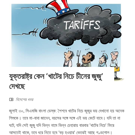
যুক্তরাষ্ট্র কেন ‘খাটের নিচে চীনের জুজু’
দেখছে
বিদেশের খবর
জুলাই ৩০, সিএমজি বাংলা ডেস্ক: শৈশবে খাটের নিচে জুজুর ভয় দেখানো হয় অনেক
শিশুকে। তবে মা-বাবা জানেন, বয়সের সঙ্গে সঙ্গে এই ভয় কেটে যাবে। যদি তা না
ঘটে, যদি সেই জুজু যদি ভিন্ন নামে ভিন্ন চেহারায় বারবার ‘খাটের নিচে’ ফিরে
আসতেই থাকে, তবে ধরে নিতে হবে ‘বড় হওয়ার’ ভেতরই আছে গণ্ডগোল।