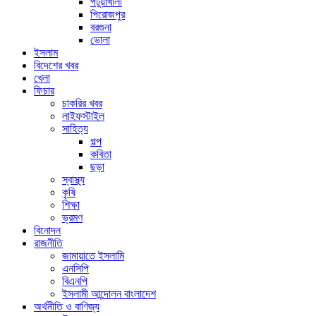
পটুয়াখালী
পিরোজপুর
বরগুনা
ভোলা
ইসলাম
বিদেশের খবর
খেলা
ফিচার
চাকরির খবর
লাইফস্টাইল
সাহিত্য
গল্প
কবিতা
ছড়া
স্বাস্থ্য
কৃষি
শিক্ষা
ভ্রমণ
বিনোদন
রাজনীতি
জামায়াতে ইসলামি
এনসিপি
বিএনপি
ইসলামী আন্দোলন বাংলাদেশ
অর্থনীতি ও বাণিজ্য