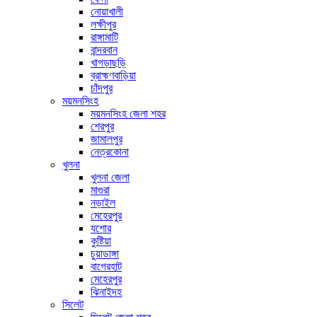
নোয়াখালী
লক্ষীপুর
রাঙ্গামাটি
বান্দরবান
খাগড়াছড়ি
ব্রাহ্মণবাড়িয়া
চাঁদপুর
ময়মনসিংহ
ময়মনসিংহ জেলা শহর
শেরপুর
জামালপুর
নেত্রকোনা
খুলনা
খুলনা জেলা
মাগুরা
নড়াইল
মেহেরপুর
যশোর
কুষ্টিয়া
চুয়াডাঙ্গা
বাগেরহাট
মেহেরপুর
ঝিনাইদহ
সিলেট