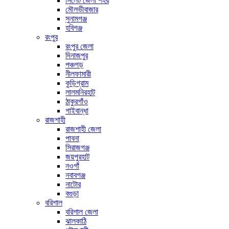
সিলেট জেলা শহর
মৌলভীবাজার
সুনামগঞ্জ
হবিগঞ্জ
রংপুর
রংপুর জেলা
দিনাজপুর
পঞ্চগড়
নীলফামারী
কুড়িগ্রাম
লালমনিরহাট
ঠাকুরগাঁও
গাইবান্ধা
রাজশাহী
রাজশাহী জেলা
পাবনা
সিরাজগঞ্জ
জয়পুরহাট
নওগাঁ
নবাবগঞ্জ
নাটোর
বগুড়া
বরিশাল
বরিশাল জেলা
ঝালকাঠি