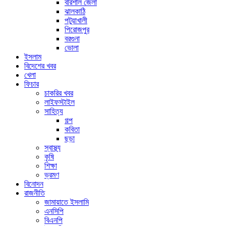
বরিশাল জেলা
ঝালকাঠি
পটুয়াখালী
পিরোজপুর
বরগুনা
ভোলা
ইসলাম
বিদেশের খবর
খেলা
ফিচার
চাকরির খবর
লাইফস্টাইল
সাহিত্য
গল্প
কবিতা
ছড়া
স্বাস্থ্য
কৃষি
শিক্ষা
ভ্রমণ
বিনোদন
রাজনীতি
জামায়াতে ইসলামি
এনসিপি
বিএনপি