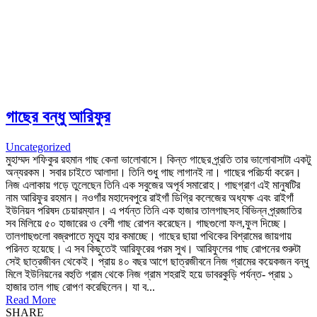
গাছের বন্ধু আরিফুর
Uncategorized
মুহাম্মদ শফিকুর রহমান গাছ কেনা ভালোবাসে। কিন্ত গাছের প্র্রতি তার ভালোবাসাটা একটু
অন্যরকম। সবার চাইতে আলাদা। তিনি শুধু গাছ লাগানই না। গাছের পরিচর্যা করেন।
নিজ এলাকায় গড়ে তুলেছেন তিনি এক সবুজের অপূর্ব সমারোহ। গাছগ্রাণ এই মানুষটির
নাম আরিফুর রহমান। নওগাঁর মহাদেবপুরে রাইগাঁ ডিগ্রি কলেজের অধ্যক্ষ এবং রাইগাঁ
ইউনিয়ন পরিষদ চেয়ারম্যান। এ পর্যন্ত তিনি এক হাজার তালগাছসহ বিভিন্ন প্র্রজাতির
সব মিলিয়ে ৫০ হাজারের ও বেশী গাছ রোপন করেছেন। গাছগুলো ফল,ফুল দিচ্ছে।
তালগাছগুলো বজ্রপাতে মৃত্যু হার কমাচ্ছে। গাছের ছায়া পথিকের বিশ্রামের জায়গায়
পরিনত হয়েছে। এ সব কিছুতেই আরিফুরের পরম সুখ। আরিফুলের গাছ রোপনের শুরুটা
সেই ছাত্রজীবন থেকেই। প্রায় ৪০ বছর আগে ছাত্রজীবনে নিজ গ্রামের কয়েকজন বন্ধু
মিলে ইউনিয়নের বহুতি গ্রাম থেকে নিজ গ্রাম শহরাই হয়ে ডাবরকুড়ি পর্যন্ত- প্রায় ১
হাজার তাল গাছ রোপণ করেছিলেন। যা ব...
Read More
SHARE