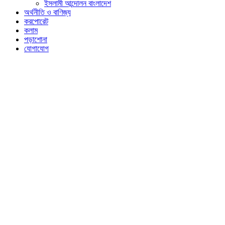
ইসলামী আন্দোলন বাংলাদেশ
অর্থনীতি ও বাণিজ্য
করপোরেট
কলাম
পড়াশোনা
যোগাযোগ