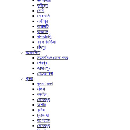
কক্সবাজার
কুমিল্লা
ফেনী
নোয়াখালী
লক্ষীপুর
রাঙ্গামাটি
বান্দরবান
খাগড়াছড়ি
ব্রাহ্মণবাড়িয়া
চাঁদপুর
ময়মনসিংহ
ময়মনসিংহ জেলা শহর
শেরপুর
জামালপুর
নেত্রকোনা
খুলনা
খুলনা জেলা
মাগুরা
নড়াইল
মেহেরপুর
যশোর
কুষ্টিয়া
চুয়াডাঙ্গা
বাগেরহাট
মেহেরপুর