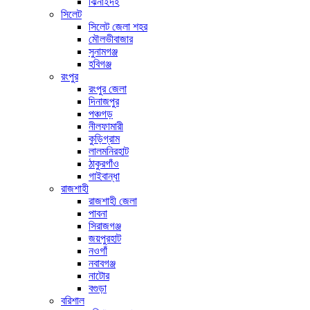
ঝিনাইদহ
সিলেট
সিলেট জেলা শহর
মৌলভীবাজার
সুনামগঞ্জ
হবিগঞ্জ
রংপুর
রংপুর জেলা
দিনাজপুর
পঞ্চগড়
নীলফামারী
কুড়িগ্রাম
লালমনিরহাট
ঠাকুরগাঁও
গাইবান্ধা
রাজশাহী
রাজশাহী জেলা
পাবনা
সিরাজগঞ্জ
জয়পুরহাট
নওগাঁ
নবাবগঞ্জ
নাটোর
বগুড়া
বরিশাল