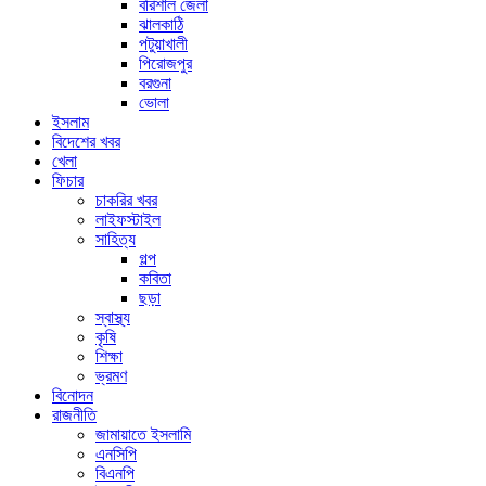
বরিশাল জেলা
ঝালকাঠি
পটুয়াখালী
পিরোজপুর
বরগুনা
ভোলা
ইসলাম
বিদেশের খবর
খেলা
ফিচার
চাকরির খবর
লাইফস্টাইল
সাহিত্য
গল্প
কবিতা
ছড়া
স্বাস্থ্য
কৃষি
শিক্ষা
ভ্রমণ
বিনোদন
রাজনীতি
জামায়াতে ইসলামি
এনসিপি
বিএনপি