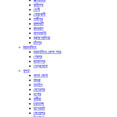
কক্সবাজার
কুমিল্লা
ফেনী
নোয়াখালী
লক্ষীপুর
রাঙ্গামাটি
বান্দরবান
খাগড়াছড়ি
ব্রাহ্মণবাড়িয়া
চাঁদপুর
ময়মনসিংহ
ময়মনসিংহ জেলা শহর
শেরপুর
জামালপুর
নেত্রকোনা
খুলনা
খুলনা জেলা
মাগুরা
নড়াইল
মেহেরপুর
যশোর
কুষ্টিয়া
চুয়াডাঙ্গা
বাগেরহাট
মেহেরপুর