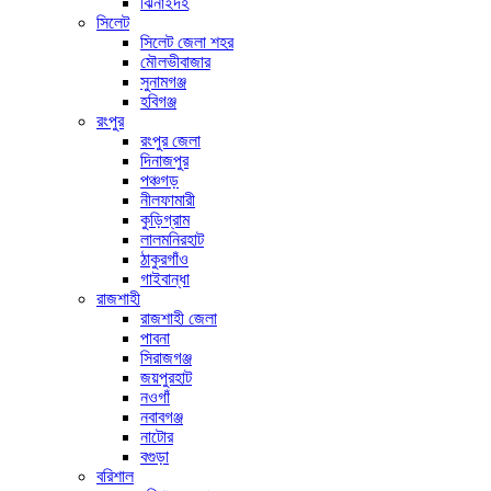
ঝিনাইদহ
সিলেট
সিলেট জেলা শহর
মৌলভীবাজার
সুনামগঞ্জ
হবিগঞ্জ
রংপুর
রংপুর জেলা
দিনাজপুর
পঞ্চগড়
নীলফামারী
কুড়িগ্রাম
লালমনিরহাট
ঠাকুরগাঁও
গাইবান্ধা
রাজশাহী
রাজশাহী জেলা
পাবনা
সিরাজগঞ্জ
জয়পুরহাট
নওগাঁ
নবাবগঞ্জ
নাটোর
বগুড়া
বরিশাল