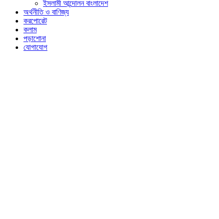
ইসলামী আন্দোলন বাংলাদেশ
অর্থনীতি ও বাণিজ্য
করপোরেট
কলাম
পড়াশোনা
যোগাযোগ