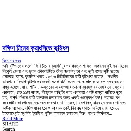
দক্ষিণ চীনের কুয়াংসিতে ভূমিধস
বিদেশের খবর
ভারী বৃষ্টিপাতের ফলে দক্ষিণ চীনের কুয়াংসিচুয়াং স্বায়ত্ত শাসিত অঞ্চলের কুইলিন শহরের
লিংকুই জেলা এবং ছুয়ান চৌকাউন্টিতে তীব্র জলাবদ্ধতা এবং ভূমি ধসের সৃষ্টি হয়েছে।
সোমবার ভোরে, কুইলিন শহরে ২০৭.৬ মিলিমিটারের ভারী বৃষ্টিপাত হয়েছে। স্থানীয়
আবহাওয়া বিভাগ বৃষ্টিপাতের জরুরী সতর্ক বার্তা কমলা থেকে লাল রংঙে রূপান্তর করতে
বাধ্য হয়েছে, যা দেশটির চার-স্তরের আবহাওয়া সতর্কতা ব্যবস্থার মধ্যে সর্বোচ্চস্তর।
এরআগে, রাত ১১টা নাগাদ, লিংচুয়ান কাউন্টির নগর এলাকায় একটি রাস্তা পানিতে ডুবে
যায়, যাপূর্ব-পশ্চিমে ভারী যানবাহন চলাচলের জন্য একটি গুরুত্বপূর্ণ রুট। শহরের বেশ
কয়েকটি ওভারপাসের নিচে জলাবদ্ধতা দেখা দিয়েছে। বেশ কিছু যানবাহন বন্যার পানিতে
আটকা পড়েছে, যদিও যানবাহনে থাকা সকলকেই নিরাপদ স্থানে সরিয়ে নেয়া হয়েছে।
ইতোমধ্যেই স্থানীয় ট্রাফিক পুলিশ যানবাহন চলাচলে বিকল্প পথের নির্দেশদে...
Read More
SHARE
Search