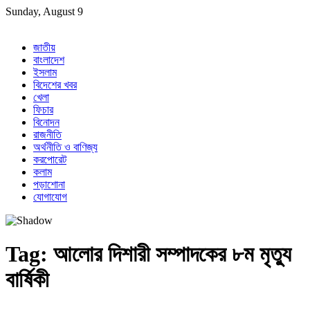
Skip
Sunday, August 9
to
content
জাতীয়
বাংলাদেশ
ইসলাম
বিদেশের খবর
খেলা
ফিচার
বিনোদন
রাজনীতি
অর্থনীতি ও বাণিজ্য
করপোরেট
কলাম
পড়াশোনা
যোগাযোগ
Tag:
আলোর দিশারী সম্পাদকের ৮ম মৃত্যু
বার্ষিকী