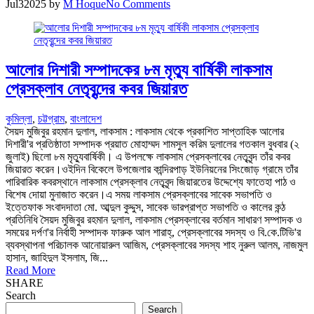
Jul
3
2025
by
M Hoque
No Comments
আলোর দিশারী সম্পাদকের ৮ম মৃত্যু বার্ষিকী লাকসাম
প্রেসক্লাব নেতৃবৃন্দের কবর জিয়ারত
কুমিল্লা
,
চট্টগ্রাম
,
বাংলাদেশ
সৈয়দ মুজিবুর রহমান দুলাল, লাকসাম : লাকসাম থেকে প্রকাশিত সাপ্তাহিক আলোর
দিশারী'র প্রতিষ্ঠাতা সম্পাদক প্রয়াত মোহাম্মদ শামসুল করিম দুলালের গতকাল বুধবার (২
জুলাই) ছিলো ৮ম মৃত্যুবার্ষিকী। এ উপলক্ষে লাকসাম প্রেসক্লাবের নেতৃবৃন্দ তাঁর কবর
জিয়ারত করেন।ওইদিন বিকেলে উপজেলার কান্দিরপাড় ইউনিয়নের সিংজোড় গ্রামে তাঁর
পারিবারিক কবরস্থানে লাকসাম প্রেসক্লাব নেতৃবৃন্দ জিয়ারতের উদ্দেশ্যে ফাতেহা পাঠ ও
বিশেষ দোয়া মুনাজাত করেন।এ সময় লাকসাম প্রেসক্লাবের সাবেক সভাপতি ও
ইত্তেফাক সংবাদদাতা মো. আব্দুল কুদ্দুস, সাবেক ভারপ্রাপ্ত সভাপতি ও কালের কন্ঠ
প্রতিনিধি সৈয়দ মুজিবুর রহমান দুলাল, লাকসাম প্রেসক্লাবের বর্তমান সাধারণ সম্পাদক ও
সময়ের দর্পণ'র নির্বাহী সম্পাদক ফারুক আল শারাহ্, প্রেসক্লাবের সদস্য ও বি.কে.টিভি'র
ব্যবস্থাপনা পরিচালক আনোয়ারুল আজিম, প্রেসক্লাবের সদস্য শাহ নুরুল আলম, নাজমুল
হাসান, জাহিদুল ইসলাম, জি...
Read More
SHARE
Search
Search