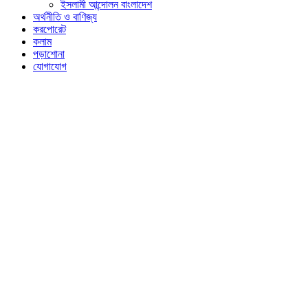
ইসলামী আন্দোলন বাংলাদেশ
অর্থনীতি ও বাণিজ্য
করপোরেট
কলাম
পড়াশোনা
যোগাযোগ