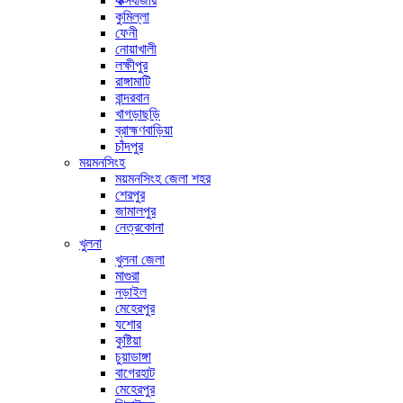
কক্সবাজার
কুমিল্লা
ফেনী
নোয়াখালী
লক্ষীপুর
রাঙ্গামাটি
বান্দরবান
খাগড়াছড়ি
ব্রাহ্মণবাড়িয়া
চাঁদপুর
ময়মনসিংহ
ময়মনসিংহ জেলা শহর
শেরপুর
জামালপুর
নেত্রকোনা
খুলনা
খুলনা জেলা
মাগুরা
নড়াইল
মেহেরপুর
যশোর
কুষ্টিয়া
চুয়াডাঙ্গা
বাগেরহাট
মেহেরপুর