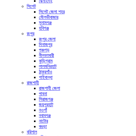
ঝিনাইদহ
সিলেট
সিলেট জেলা শহর
মৌলভীবাজার
সুনামগঞ্জ
হবিগঞ্জ
রংপুর
রংপুর জেলা
দিনাজপুর
পঞ্চগড়
নীলফামারী
কুড়িগ্রাম
লালমনিরহাট
ঠাকুরগাঁও
গাইবান্ধা
রাজশাহী
রাজশাহী জেলা
পাবনা
সিরাজগঞ্জ
জয়পুরহাট
নওগাঁ
নবাবগঞ্জ
নাটোর
বগুড়া
বরিশাল