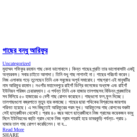
গাছের বন্ধু আরিফুর
Uncategorized
মুহাম্মদ শফিকুর রহমান গাছ কেনা ভালোবাসে। কিন্ত গাছের প্র্রতি তার ভালোবাসাটা একটু
অন্যরকম। সবার চাইতে আলাদা। তিনি শুধু গাছ লাগানই না। গাছের পরিচর্যা করেন।
নিজ এলাকায় গড়ে তুলেছেন তিনি এক সবুজের অপূর্ব সমারোহ। গাছগ্রাণ এই মানুষটির
নাম আরিফুর রহমান। নওগাঁর মহাদেবপুরে রাইগাঁ ডিগ্রি কলেজের অধ্যক্ষ এবং রাইগাঁ
ইউনিয়ন পরিষদ চেয়ারম্যান। এ পর্যন্ত তিনি এক হাজার তালগাছসহ বিভিন্ন প্র্রজাতির
সব মিলিয়ে ৫০ হাজারের ও বেশী গাছ রোপন করেছেন। গাছগুলো ফল,ফুল দিচ্ছে।
তালগাছগুলো বজ্রপাতে মৃত্যু হার কমাচ্ছে। গাছের ছায়া পথিকের বিশ্রামের জায়গায়
পরিনত হয়েছে। এ সব কিছুতেই আরিফুরের পরম সুখ। আরিফুলের গাছ রোপনের শুরুটা
সেই ছাত্রজীবন থেকেই। প্রায় ৪০ বছর আগে ছাত্রজীবনে নিজ গ্রামের কয়েকজন বন্ধু
মিলে ইউনিয়নের বহুতি গ্রাম থেকে নিজ গ্রাম শহরাই হয়ে ডাবরকুড়ি পর্যন্ত- প্রায় ১
হাজার তাল গাছ রোপণ করেছিলেন। যা ব...
Read More
SHARE