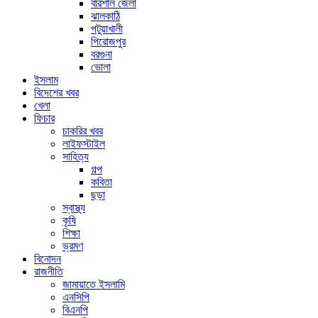
বরিশাল জেলা
ঝালকাঠি
পটুয়াখালী
পিরোজপুর
বরগুনা
ভোলা
ইসলাম
বিদেশের খবর
খেলা
ফিচার
চাকরির খবর
লাইফস্টাইল
সাহিত্য
গল্প
কবিতা
ছড়া
স্বাস্থ্য
কৃষি
শিক্ষা
ভ্রমণ
বিনোদন
রাজনীতি
জামায়াতে ইসলামি
এনসিপি
বিএনপি