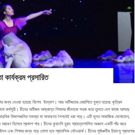
কার্যক্রম প্রসারিত
তার জন্য নেওয়া হয়েছে বিশেষ উদ্যোগ। আর অটিজমের থেরাপিতে যুক্ত হয়েছে কৃত্রিম
মতো নানা কর্মসূচি। চীনের অটিজম আক্রান্ত শিশুদের জীবনকে সহজ করে তুলতে বেশ কাজে আসছে
্নায়বিক বিকাশজনিত সমস্যা যা সাধারণত শৈশবেই ধরা পড়ে। এটি মূলত সামাজিক যোগাযোগ,
য় আচরণ হিসেবে প্রকাশ পায়। চীনের কুয়াংসি চুয়াং স্বায়ত্তশাসিত অঞ্চলে একটি পাঁচ বছর
র্বাসন এবং শিক্ষার জন্য গড়ে তোলা হবে প্রাদেশিক নেটওয়ার্ক। চীনের পূর্বাঞ্চলীয় চিয়াংসু প্রদেশের