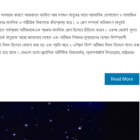
স্যার কারণে আক্রান্ত ব্যক্তি আর দশজন মানুষের সাথে স্বাভাবিক যোগাযোগ ও সামাজিক
শুদের মানসিক ও শারীরিক বিকাশকে বাঁধাগ্রস্থ করে। এ রোগ সম্পর্কে অধিকাংশ মানুষই
ে সর্বপ্রথম অটিজমকেএক প্রকার মানসিক রোগ হিসেবে চিহ্নিত করেন। এরপর থেকেই মুলত
কে মানুষকে আরো জানানোর লক্ষ্যে এবং অটিজম শিশুদের মূল্যায়নের লক্ষ্যে বিশ^ব্যাপী
া দিবস হিসেবে ঘোষণা করা হয় এবং প্রতি বছর ২ এপ্রিল বিশ^ অটিজম দিবস হিসেবে পালন করা
ে থাকে। যেগুলো হলো-ক্ল্যাসিক অটিস্টিক ডিজঅর্ডার, অ্যাসপার্জার্স সিনড্রোম, চাইল্ডহুড
Read More