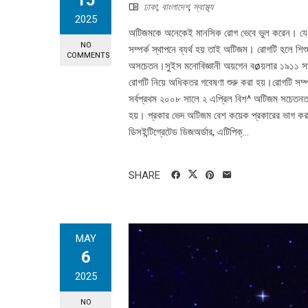
15
ঢাকা
,
বাংলাদেশ
,
স্বাস্থ্য
2025
অটিজমকে অনেকেই মানসিক রোগ ভেবে ভুল করেন। যে সম
NO
সম্পর্ক স্থাপনে ব্যর্থ হয় তাই অটিজম। রোগটি হলে শি
COMMENTS
অসচেতন।সুইস মনোবিজ্ঞানী অয়গেন বøয়লার ১৯১১ সাল
রোগটি নিয়ে অধিকতর গবেষণা শুরু করা হয়।রোগটি সম্পর্
সর্বপ্রথম ২০০৮ সালে ২ এপ্রিল বিশ^ অটিজম সচেতনত
হয়। প্রকার ভেদ অটিজম বেশ কয়েক প্রকারের ভাগ করা হয়
ডিসইন্টিগ্রেটেড ডিজঅর্ডার, এটিপিক্...
SHARE
MAY
6
2025
NO