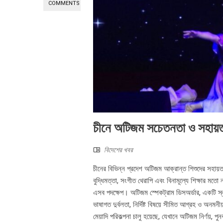
COMMENTS
চীনে অটিজম সচেতনতা ও সহায়তা 
বিদেশের খবর
চীনের বিভিন্ন প্রদেশ অটিজম আক্রান্ত শিশুদের সহায়
বুদ্ধিমত্তা, সংগীত থেরাপি এবং বিনামূল্যে শিক্ষার 
এসব পদক্ষেপ। অটিজম স্পেকট্রাম ডিসঅর্ডার, একটি স
ভাষাগত দুর্বলতা, নির্দিষ্ট বিষয়ে সীমিত আগ্রহ ও অনমনী
মেয়াদি পরিকল্পনা চালু হয়েছে, যেখানে অটিজম নির্ণয়, পুন