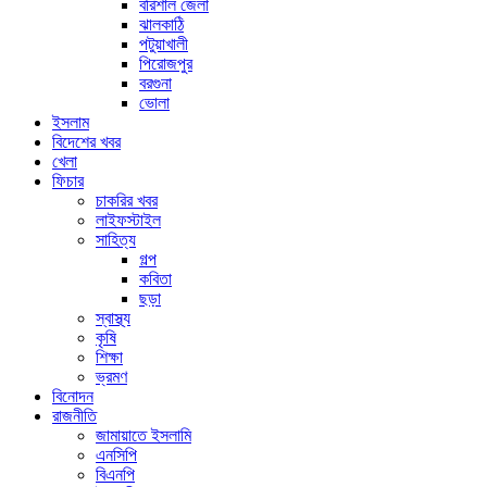
বরিশাল জেলা
ঝালকাঠি
পটুয়াখালী
পিরোজপুর
বরগুনা
ভোলা
ইসলাম
বিদেশের খবর
খেলা
ফিচার
চাকরির খবর
লাইফস্টাইল
সাহিত্য
গল্প
কবিতা
ছড়া
স্বাস্থ্য
কৃষি
শিক্ষা
ভ্রমণ
বিনোদন
রাজনীতি
জামায়াতে ইসলামি
এনসিপি
বিএনপি