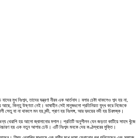
 যাদের মুখ নিঃশব্দ, তাদের যন্ত্রণা নীরব এক আর্তনাদ। বলার চেষ্টা থাকলেও শব্দ হয় না,
য আছে, কিন্তু উষ্ণতা নেই। ভাষাহীন সেই মানুষগুলো প্রতিনিয়ত যুদ্ধ করে নিজেকে
সেতু যা না থাকলে মন হয় বন্দী, প্রাণ হয় নিঃসঙ্গ, আর হৃদয়ের নদী হয় চিরশুষ্ক।
র জন্য থেরাপি হয় আলো জ্বালানোর মশাল। প্রতিটি অনুশীলন যেন জড়তা কাটিয়ে সাহস খুঁজে
চ্চারণ হয় এক নতুন আশার ঢেউ। এটি নিঃশব্দ মনকে দেয় কণ্ঠস্বরের মুক্তি।
রত আছেন। স্পিচ থেরাপির মাধ্যমে এক নারীর মুখে ভাষা ফেরানোর গল্প শুনিয়েছেন এবং সমাজে