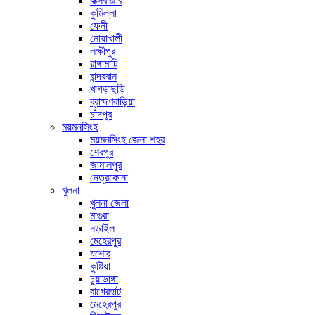
কক্সবাজার
কুমিল্লা
ফেনী
নোয়াখালী
লক্ষীপুর
রাঙ্গামাটি
বান্দরবান
খাগড়াছড়ি
ব্রাহ্মণবাড়িয়া
চাঁদপুর
ময়মনসিংহ
ময়মনসিংহ জেলা শহর
শেরপুর
জামালপুর
নেত্রকোনা
খুলনা
খুলনা জেলা
মাগুরা
নড়াইল
মেহেরপুর
যশোর
কুষ্টিয়া
চুয়াডাঙ্গা
বাগেরহাট
মেহেরপুর