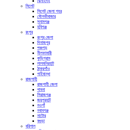
ঝিনাইদহ
সিলেট
সিলেট জেলা শহর
মৌলভীবাজার
সুনামগঞ্জ
হবিগঞ্জ
রংপুর
রংপুর জেলা
দিনাজপুর
পঞ্চগড়
নীলফামারী
কুড়িগ্রাম
লালমনিরহাট
ঠাকুরগাঁও
গাইবান্ধা
রাজশাহী
রাজশাহী জেলা
পাবনা
সিরাজগঞ্জ
জয়পুরহাট
নওগাঁ
নবাবগঞ্জ
নাটোর
বগুড়া
বরিশাল