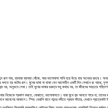
ব্দে রূপ পায়, ব্যথারা ব্যাখ্যা খোঁজে, আর ভালোবাসা পাখি হয়ে উড়ে যায় অন্যের হৃদয়ে। অথচ
ে বলতে হয় কষ্টের গল্প। মুখের ভাষা না থাকা যেন আলোহীন একটি দিন সেখানে রং আছে, দৃশ্
 নয়, অনুভবে লেখা। তাই মুখের ভাষার গুরুত্ব শুধু কথায় নয়, তা জীবনের সবচেয়ে শক্তিশালী 
না, শেখায় নিজেকে প্রকাশ করতে, বোঝাতে, ভালোবাসতে। যারা মুখে শব্দ আনতে পারে না, তাদে
খে আবেগের আকাশে। স্পিচ থেরাপি মানে শব্দের নদীতে প্রথম সাঁতার, যেখানে প্রত্যেকটা উ
বি) অবস্থিত সিআরপি ময়মনসিংহ সেন্টারের স্পিচ অ্যান্ড ল্যাংগুয়েজ থেরাপিস্ট হিসেবে কর্ম