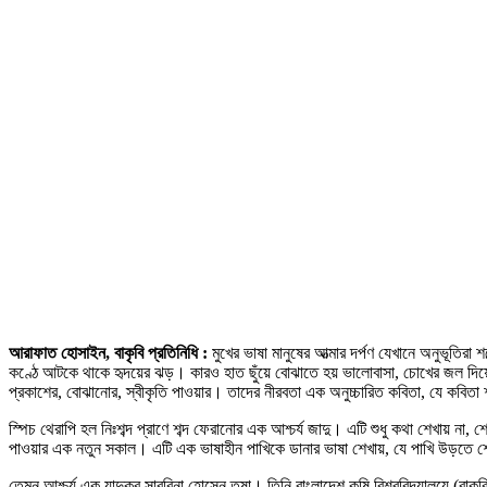
আরাফাত হোসাইন, বাকৃবি প্রতিনিধি :
মুখের ভাষা মানুষের আত্মার দর্পণ যেখানে অনুভূতিরা শ
কণ্ঠে আটকে থাকে হৃদয়ের ঝড়। কারও হাত ছুঁয়ে বোঝাতে হয় ভালোবাসা, চোখের জল দিয়
প্রকাশের, বোঝানোর, স্বীকৃতি পাওয়ার। তাদের নীরবতা এক অনুচ্চারিত কবিতা, যে কবিতা শব্দ
স্পিচ থেরাপি হল নিঃশব্দ প্রাণে শব্দ ফেরানোর এক আশ্চর্য জাদু। এটি শুধু কথা শেখায় 
পাওয়ার এক নতুন সকাল। এটি এক ভাষাহীন পাখিকে ডানার ভাষা শেখায়, যে পাখি উড়তে শে
তেমন আশ্চর্য এক যাদুকর সাবরিনা হোসেন তৃষা। তিনি বাংলাদেশ কৃষি বিশ্ববিদ্যালয়ে (বাকৃ