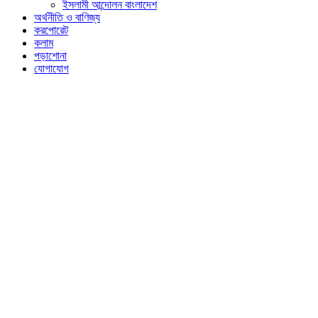
ইসলামী আন্দোলন বাংলাদেশ
অর্থনীতি ও বাণিজ্য
করপোরেট
কলাম
পড়াশোনা
যোগাযোগ