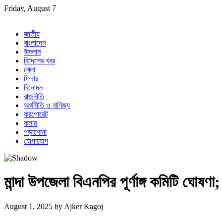
Skip
Friday, August 7
to
content
জাতীয়
বাংলাদেশ
ইসলাম
বিদেশের খবর
খেলা
ফিচার
বিনোদন
রাজনীতি
অর্থনীতি ও বাণিজ্য
করপোরেট
কলাম
পড়াশোনা
যোগাযোগ
মান্দা উপজেলা বিএনপির পূর্ণাঙ্গ কমিটি ঘোষণ
August 1, 2025
by
Ajker Kagoj