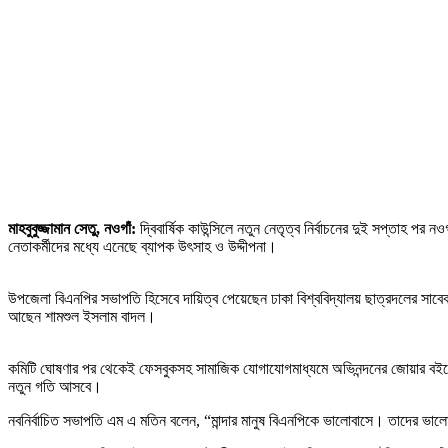
মাহবুবুজ্জামান সেতু, নওগাঁ:
দ্বিবার্ষিক কাউন্সিলে নতুন নেতৃত্ব নির্বাচনের দুই সপ্তাহ প
নেতাকর্মীদের মধ্যে এনেছে ব্যাপক উৎসাহ ও উদ্দীপনা।
উপজেলা বিএনপির সভাপতি হিসেবে দায়িত্ব পেয়েছেন ঢাকা বিশ্ববিদ্যালয় ছাত্রদলের সাবেক
আছেন শামশুল ইসলাম বাদল।
কমিটি ঘোষণার পর থেকেই ফেসবুকসহ সামাজিক যোগাযোগমাধ্যমে অভিনন্দনের জোয়ার বইছে। তৃণম
নতুন গতি আসবে।
নবনির্বাচিত সভাপতি এম এ মতিন বলেন, “মান্দার মানুষ বিএনপিকে ভালোবাসে। তাদের ভাল