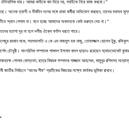
 এটি ঐতিহাসিক দায়। আমরা কাউকে বাদ দিয়ে নয়, সবাইকে নিয়ে কাজ করবো।”
দিয়েছে। অনেক ত্যাগী ও দীর্ঘদিন দলের সঙ্গে থাকা কর্মীরা অভিযোগ করছেন, তাদের যথাযথ মূল
মিটিতে স্থান পেলাম না। মনে হচ্ছে আমাদের অবদানকে কেউ গুরুত্ব দেয় না।”
চিতদের হতাশা দূর না হলে দলীয় ঐক্যে ফাটল ধরতে পারে।
মকলেছুর রহমান মকে, সহসভাপতি এ কে এম নাজমুল হক নাজু, তোফাজ্জল হোসেন টুকু, রফিকুল 
র্শেদ চৌধুরী। সাংগঠনিক সম্পাদক শামশুল ইসলাম বাদল ছাড়াও রয়েছেন অ্যাডভোকেট কুমা
্যক্ষ গোলাম মোস্তফা, ছাত্র বিষয়ক সম্পাদক সাজ্জাদ আহম্মেদ, মামুনুর রশিদসহ অন্যান্য
ী জাতীয় নির্বাচনে “ধানের শীষ” প্রতীকের বিজয়ের লক্ষ্যে কার্যকর ভূমিকা রাখবে।
*