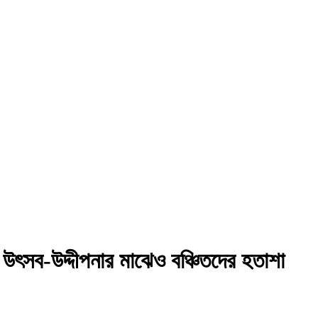
া; উৎসব-উদ্দীপনার মাঝেও বঞ্চিতদের হতাশা