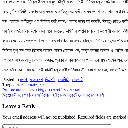
সাধারণ সম্পাদক শফিকুল ইসলাম বাবুল চৌধুরী বলেন, “এই দায়িত্ব শুধু সাংগঠনিক নয়,
তবে পূর্ণাঙ্গ কমিটি ঘোষণার আনন্দের মাঝেও কিছু নেতাকর্মীর মধ্যে হতাশা ও ক্ষোভ দেখা 
নাম প্রকাশে অনিচ্ছুক এক সিনিয়র কর্মী বলেন, “দলের জন্য সব করেছি, কিন্তু এবারও ক
স্থানীয় রাজনৈতিক বিশ্লেষকরা মনে করছেন, কমিটি সাংগঠনিকভাবে শক্তিশালী হলেও, বঞ্
কমিটির অন্যান্য গুরুত্বপূর্ণ পদে দায়িত্বপ্রাপ্তদের মধ্যে আছেন—সিনিয়র সহসভাপতি 
সিনিয়র যুগ্ম সম্পাদক হিসেবে আছেন বেলাল হোসেন খান, আবুল কালাম আজাদ ও সেলিম মো
দপ্তর সম্পাদক আবুল কালাম আজাদ, প্রচার ও প্রকাশনা সম্পাদক গোলাম হোসেন খান, কোষাধ
নেতাকর্মীরা আশা করছেন, এই কমিটি শুধু একটি তালিকায় সীমাবদ্ধ থাকবে না, বরং এটি আগাম
Posted in
নওগাঁ
,
বাংলাদেশ
,
বিএনপি
,
রাজনীতি
,
রাজশাহী
Tagged
নওগাঁ
,
বিএনপি
,
মান্দা
Prev
কলকাতায় ৮ দিনের রিমান্ডে বাংলাদেশি মডেল শান্তা
Next
বাউফলে পরকীয়ার অভিযোগে স্ত্রীকে গলা কেটে হত্যা করেছে স্বামী
Leave a Reply
Your email address will not be published.
Required fields are marked