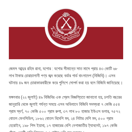
জেমস আব্দুর রহিম রানা, যশোর : যশোর সীমান্তে সাত মাসে প্রায় ৪৩ কোটি ৬৮
লাখ টাকার চোরাচালানী পণ্য জব্দ করেছে বর্ডার গার্ড বাংলাদেশ (বিজিবি)। এসব
ঘটনায় ৪৯ জন চোরাকারবারীকে করে পুলিশে সোপর্দ করা হয় বলে বিজিবি জানিয়েছে।
মঙ্গলবার (২২ জুলাই) ৪৯ বিজিবির এক প্রেস বিজ্ঞপ্তিতে জানানো হয়, চলতি বছরের
জানুয়ারি থেকে জুলাই পর্যন্ত সময়ে এসব অভিযানে বিজিবি সদস্যরা ৭ কেজি ৫৫৪
গ্রাম স্বর্ণ, ৭০ কেজি ৫০০ গ্রাম রুপা, ৩৭ লাখ ৮০ হাজার ইউএস ডলার, ৭৫৭২
বোতল ফেনসিডিল, ১৮৬২ বোতল বিদেশি মদ, ২৪ লিটার দেশি মদ, ৫০০ গ্রাম
হেরোইন, ১৯৮ পিস ইয়াবা, ১৭ হাজারের বেশি নেশাজাতীয় ট্যাবলেট, ১৯৭ কেজি