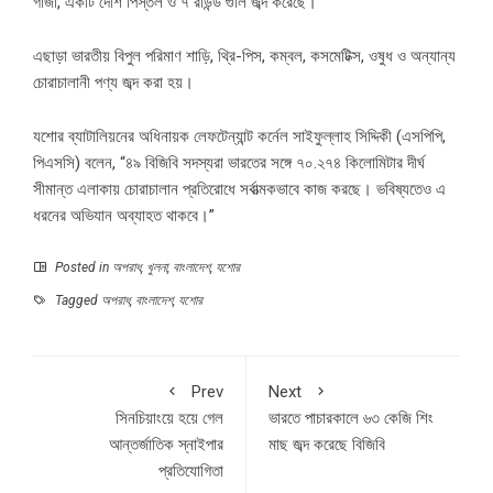
গাঁজা, একটি দেশি পিস্তল ও ৭ রাউন্ড গুলি জব্দ করেছে।
এছাড়া ভারতীয় বিপুল পরিমাণ শাড়ি, থ্রি-পিস, কম্বল, কসমেটিক্স, ওষুধ ও অন্যান্য
চোরাচালানী পণ্য জব্দ করা হয়।
যশোর ব্যাটালিয়নের অধিনায়ক লেফটেন্যান্ট কর্নেল সাইফুল্লাহ সিদ্দিকী (এসপিপি,
পিএসসি) বলেন, “৪৯ বিজিবি সদস্যরা ভারতের সঙ্গে ৭০.২৭৪ কিলোমিটার দীর্ঘ
সীমান্ত এলাকায় চোরাচালান প্রতিরোধে সর্বাত্মকভাবে কাজ করছে। ভবিষ্যতেও এ
ধরনের অভিযান অব্যাহত থাকবে।”
Posted in
অপরাধ
,
খুলনা
,
বাংলাদেশ
,
যশোর
Tagged
অপরাধ
,
বাংলাদেশ
,
যশোর
Prev
Next
সিনচিয়াংয়ে হয়ে গেল
ভারতে পাচারকালে ৬৩ কেজি শিং
আন্তর্জাতিক স্নাইপার
মাছ জব্দ করেছে বিজিবি
প্রতিযোগিতা