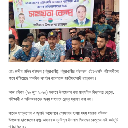
মোঃ জসীম উদ্দিন বাউফল (পটুয়াখালী): পটুয়াখালীর বাউফলে এইচএসসি পরীক্ষার্থীদের
পাশে দাঁড়িয়েছে মানবিক সংগঠন বাংলাদেশ জাতীয়তাবাদী ছাত্রদল।‌
আজ রবিবার (২৯ জুন ২০২৫) সকালে উপজেলার বগা মাধ্যমিক বিদ্যালয় কেন্দ্রে,
পরীক্ষার্থী ও অভিভাবকদের জন্য সহায়তা কেন্দ্র স্থাপন করা হয়।
সাবেক ছাত্রনেতা ও জুলাই আন্দোলনে গ্রেফতার হওয়া সদ্য সাবেক বাউফল
উপজেলা ছাত্রদলের যুগ্ম-আহ্বায়ক মুনঈমুল ইসলাম মিরাজের নেতৃত্বে এই কর্মসূচি
পরিচালিত হয়।