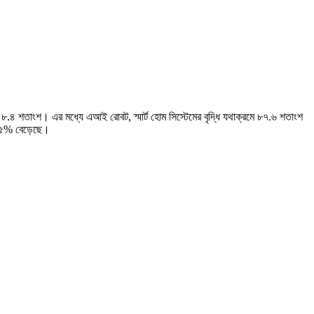
ছে ৮.৪ শতাংশ। এর মধ্যে এআই রোবট, স্মার্ট হোম সিস্টেমের বৃদ্ধি যথাক্রমে ৮৭.৬ শতাংশ
১১.৫% বেড়েছে।