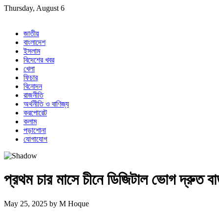
Skip
Thursday, August 6
to
content
জাতীয়
বাংলাদেশ
ইসলাম
বিদেশের খবর
খেলা
ফিচার
বিনোদন
রাজনীতি
অর্থনীতি ও বাণিজ্য
করপোরেট
কলাম
পড়াশোনা
যোগাযোগ
প্রথম চার মাসে চীনে ডিজিটাল ভোগ দ্রুত বা
May 25, 2025
by
M Hoque