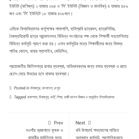
ইউনিট (বাণিজ্য) ২ হাজার ৩৯৪ ও ‘সি’ ইউনিট (বিজ্ঞান ও মানবিক) ৪ হাজার ৪৫৬
জন এবং ‘সি’ ইউনিটে ১৮ হাজার ৪৩৮জন।
এদিকে বিশ্ববিদ্যালয় কর্তৃপক্ষের পামাপাশি, হাবিপ্রবি ছাত্রদল, ছাত্রশিবির,
বৈষম্যবিরোধী ছাত্র আন্দোলনসহ বিভিন্ন সংগঠনের পক্ষ থেকে শিক্ষার্থী সহযোগিতায়
বিভিন্ন কর্মসূচি গ্রহণ করা হয়। এসব কর্মসূচির মধ্যে শিক্ষার্থীদের জন্য বিশুদ্ধ
পানির বোতল, খাবার স্যালাইন, মেডিসিন,
প্রয়োজনীয় জিনিসপত্র রাখার ব্যবস্থা, অভিভাবকদের জন্য বসার ব্যবস্থা ও রাতে
ছেলে-মেয়ে উভয়ের হলে থাকার ব্যবস্থা।
Posted in
দিনাজপুর
,
বাংলাদেশ
,
রংপুর
Tagged
ক্যাম্পাস
,
দিনাজপুর
,
ভর্তি
,
শিক্ষা
,
হাজী দানেশ বিজ্ঞান ও প্রযুক্তি বিশ্ববিদ্যালয়
Prev
Next
নওগাঁয় ব্রজপাতে কৃষক ও
ববি উপাচার্য পদত্যাগের দাবিতে
খামারীর মর্মান্তিক মৃত্যু
অবস্থান কর্মসূচি, প্রশাানিকভাবে