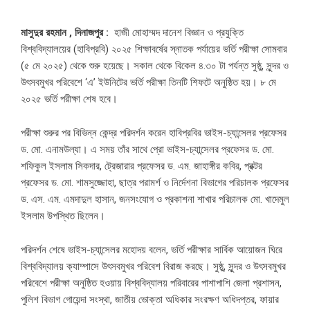
মাসুদুর রহমান , দিনাজপুর :
হাজী মোহাম্মদ দানেশ বিজ্ঞান ও প্রযুক্তি
বিশ্ববিদ্যালয়ের (হাবিপ্রবি) ২০২৫ শিক্ষাবর্ষের স্নাতক পর্যায়ের ভর্তি পরীক্ষা সোমবার
(৫ মে ২০২৫) থেকে শুরু হয়েছে। সকাল থেকে বিকেল ৪.৩০ টা পর্যন্ত সুষ্ঠু, সুন্দর ও
উৎসবমুখর পরিবেশে ‘এ’ ইউনিটের ভর্তি পরীক্ষা তিনটি শিফটে অনুষ্ঠিত হয়। ৮ মে
২০২৫ ভর্তি পরীক্ষা শেষ হবে।
পরীক্ষা শুরুর পর বিভিন্ন কেন্দ্র পরিদর্শন করেন হাবিপ্রবির ভাইস-চ্যান্সেলর প্রফেসর
ড. মো. এনামউল্যা। এ সময় তাঁর সাথে প্রো ভাইস-চ্যান্সেলর প্রফেসর ড. মো.
শফিকুল ইসলাম সিকদার, ট্রেজারার প্রফেসর ড. এম. জাহাঙ্গীর কবির, প্রক্টর
প্রফেসর ড. মো. শামসুজ্জোহা, ছাত্র পরামর্শ ও নির্দেশনা বিভাগের পরিচালক প্রফেসর
ড. এস. এম. এমদাদুল হাসান, জনসংযোগ ও প্রকাশনা শাখার পরিচালক মো. খাদেমুল
ইসলাম উপস্থিত ছিলেন।
পরিদর্শন শেষে ভাইস-চ্যান্সেলর মহোদয় বলেন, ভর্তি পরীক্ষার সার্বিক আয়োজন ঘিরে
বিশ্ববিদ্যালয় ক্যাম্পাসে উৎসবমুখর পরিবেশ বিরাজ করছে। সুষ্ঠু, সুন্দর ও উৎসবমুখর
পরিবেশে পরীক্ষা অনুষ্ঠিত হওয়ায় বিশ্ববিদ্যালয় পরিবারের পাশাপাশি জেলা প্রশাসন,
পুলিশ বিভাগ গোয়েন্দা সংস্থা, জাতীয় ভোক্তা অধিকার সংরক্ষণ অধিদপ্তর, ফায়ার