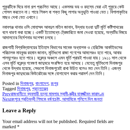
পুকুরটিকে ঘিরে নানা গল্প প্রচলিত আছে। একসময় ভয় ও রহস্যে ঘেরা এই পুকুরে কেউ
গোসল করতেন না। পায়ে শিকল বা শক্ত কিছু লাগার অনুভূতি পাওয়া যেত। বিশালাকৃতির
মাছও দেখা যেত এখানে।
নবাবগঞ্জ থানার ওসি মোহাম্মদ আবদুল মতিন জানান, উদ্ধার হওয়া দুটি মূর্তি কষ্টিপাথরের
বলে ধারণা করা হচ্ছে। একটি ইতোমধ্যে ট্রেজারিতে জমা দেওয়া হয়েছে, অন্যটির বিষয়ে
আদালতের নির্দেশনার অপেক্ষা চলছে।
রাজশাহী বিশ্ববিদ্যালয়ের ইতিহাস বিভাগের সাবেক অধ্যাপক ও হেরিটেজ আর্কাইভসের
পরিচালক মাহবুবর রহমান জানান, মূর্তিগুলো রাজা গণেশের আমলেরও হতে পারে, আবার
পালযুগেরও হতে পারে। বরেন্দ্র অঞ্চলে এমন মূর্তি প্রায়ই পাওয়া যায়। ১৯১১ সাল থেকে
এসব মূর্তি বরেন্দ্র গবেষণা জাদুঘরে সংরক্ষিত হয়ে আসছে। যেহেতু মূর্তিগুলো দিনাজপুর
থেকে উদ্ধার হয়েছে, সেগুলো দিনাজপুরেই রাখা উচিত বলেও মত দেন তিনি। এজন্য
দিনাজপুর জাদুঘরের কিউরেটরের সঙ্গে যোগাযোগ করার পরামর্শ দেন তিনি।
Posted in
দিনাজপুর
,
বাংলাদেশ
,
রংপুর
Tagged
দিনাজপুর
,
প্রত্নতত্ত্ব
Prev
রাজধানীতে ব্যবসায়ী হত্যা মামলায় স্বামী-স্ত্রীর যাবজ্জীবন কারাদণ্ড
Next
রংপুরে প্রতিবন্ধী শিশুকে ধর্ষণচেষ্টা, আসামিকে পুলিশে দিল জনতা
Leave a Reply
Your email address will not be published.
Required fields are
marked
*