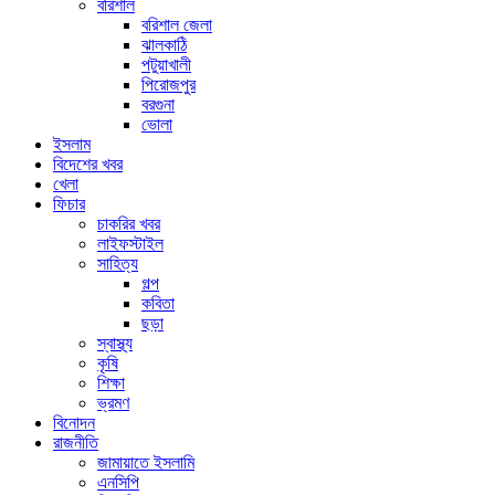
বরিশাল
বরিশাল জেলা
ঝালকাঠি
পটুয়াখালী
পিরোজপুর
বরগুনা
ভোলা
ইসলাম
বিদেশের খবর
খেলা
ফিচার
চাকরির খবর
লাইফস্টাইল
সাহিত্য
গল্প
কবিতা
ছড়া
স্বাস্থ্য
কৃষি
শিক্ষা
ভ্রমণ
বিনোদন
রাজনীতি
জামায়াতে ইসলামি
এনসিপি