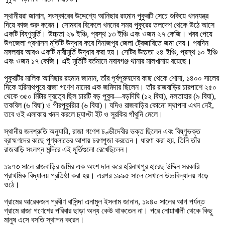
স্থানীয়রা জানান, সংস্কারের উদ্দেশ্যে আনিছার রহমান পুকুরটি সেচে শুকিয়ে খননযন্ত্র
দিয়ে কাজ শুরু করেন। সোমবার বিকেলে খননের সময় পুকুরের তলদেশ থেকে উঠে আসে
একটি বিষ্ণুমূর্তি। উচ্চতা ২৯ ইঞ্চি, প্রস্থ ১৩ ইঞ্চি এবং ওজন ২৭ কেজি। খবর পেয়ে
উপজেলা প্রশাসন মূর্তিটি উদ্ধার করে দিনাজপুর জেলা ট্রেজারিতে জমা দেয়। পরদিন
মঙ্গলবার আরও একটি নারীমূর্তি উদ্ধার করা হয়। সেটির উচ্চতা ২৪ ইঞ্চি, প্রস্থ ১০ ইঞ্চি
এবং ওজন ১৭ কেজি। এই মূর্তিটি বর্তমানে নবাবগঞ্জ থানার মালখানায় রয়েছে।
পুকুরটির মালিক আনিছার রহমান জানান, তাঁর পূর্বপুরুষদের কাছ থেকে শোনা, ১৪০০ সালের
দিকে হরিনাথপুরে রাজা গণেশ নামের এক জমিদার ছিলেন। তাঁর রাজবাড়ির চারপাশে ২৫০
থেকে ৩৫০ মিটার দূরত্বে ছিল চারটি বড় পুকুর—বড়দিঘি (১২ বিঘা), নলতাহার (৯ বিঘা),
তকবিল (৬ বিঘা) ও পীরপুকুরিয়া (৬ বিঘা)। যদিও রাজবাড়ির কোনো স্থাপনা এখন নেই,
তবে ওই এলাকায় খনন করলে চ্যাপ্টা ইট ও সুরকির গাঁথুনি মেলে।
স্থানীয় জনশ্রুতি অনুযায়ী, রাজা গণেশ চণ্ডীদেবীর ভক্ত ছিলেন এবং বিষ্ণুভক্ত
ব্রাহ্মণদের কাছে পুণ্যলাভের আশায় চরণপূজা করতেন। ধারণা করা হয়, তিনি তাঁর
রাজবাড়ি সংলগ্ন মন্দিরে এই মূর্তিগুলো রেখেছিলেন।
১৯৭৩ সালে রাজবাড়ির জমির এক অংশ দান করে হরিনাথপুর হারেছ উদ্দিন সরকারি
প্রাথমিক বিদ্যালয় প্রতিষ্ঠা করা হয়। এরপর ১৯৯৫ সালে সেখানে উচ্চবিদ্যালয় গড়ে
ওঠে।
গ্রামের আরেকজন প্রবীণ বাসিন্দা এনামুল ইসলাম জানান, ১৯৪০ সালের আগ পর্যন্ত
গ্রামে রাজা গণেশের পরিবার ছাড়া অন্য কেউ থাকতেন না। পরে নোয়াখালী থেকে কিছু
মানুষ এসে বসতি স্থাপন করেন।