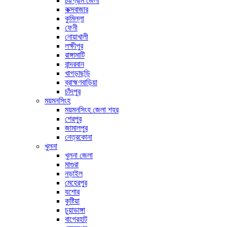
চট্টগ্রাম জেলা
কক্সবাজার
কুমিল্লা
ফেনী
নোয়াখালী
লক্ষীপুর
রাঙ্গামাটি
বান্দরবান
খাগড়াছড়ি
ব্রাহ্মণবাড়িয়া
চাঁদপুর
ময়মনসিংহ
ময়মনসিংহ জেলা শহর
শেরপুর
জামালপুর
নেত্রকোনা
খুলনা
খুলনা জেলা
মাগুরা
নড়াইল
মেহেরপুর
যশোর
কুষ্টিয়া
চুয়াডাঙ্গা
বাগেরহাট