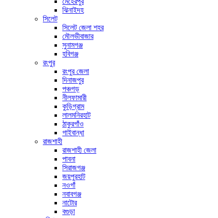
মেহেরপুর
ঝিনাইদহ
সিলেট
সিলেট জেলা শহর
মৌলভীবাজার
সুনামগঞ্জ
হবিগঞ্জ
রংপুর
রংপুর জেলা
দিনাজপুর
পঞ্চগড়
নীলফামারী
কুড়িগ্রাম
লালমনিরহাট
ঠাকুরগাঁও
গাইবান্ধা
রাজশাহী
রাজশাহী জেলা
পাবনা
সিরাজগঞ্জ
জয়পুরহাট
নওগাঁ
নবাবগঞ্জ
নাটোর
বগুড়া