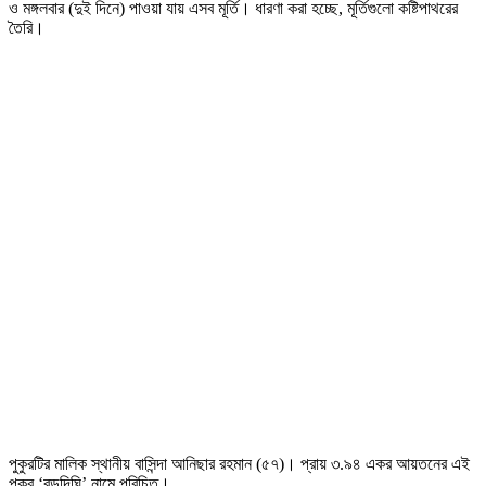
ও মঙ্গলবার (দুই দিনে) পাওয়া যায় এসব মূর্তি। ধারণা করা হচ্ছে, মূর্তিগুলো কষ্টিপাথরের
তৈরি।
পুকুরটির মালিক স্থানীয় বাসিন্দা আনিছার রহমান (৫৭)। প্রায় ৩.৯৪ একর আয়তনের এই
পুকুর ‘বড়দিঘি’ নামে পরিচিত।