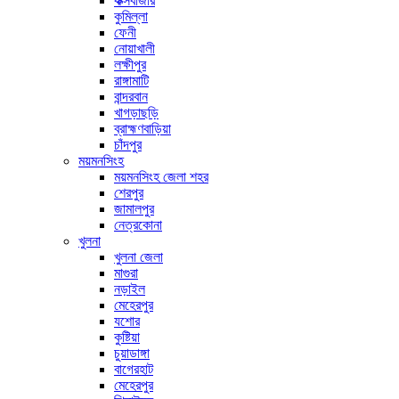
কক্সবাজার
কুমিল্লা
ফেনী
নোয়াখালী
লক্ষীপুর
রাঙ্গামাটি
বান্দরবান
খাগড়াছড়ি
ব্রাহ্মণবাড়িয়া
চাঁদপুর
ময়মনসিংহ
ময়মনসিংহ জেলা শহর
শেরপুর
জামালপুর
নেত্রকোনা
খুলনা
খুলনা জেলা
মাগুরা
নড়াইল
মেহেরপুর
যশোর
কুষ্টিয়া
চুয়াডাঙ্গা
বাগেরহাট
মেহেরপুর