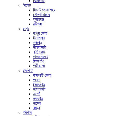
ঝিনাইদহ
সিলেট
সিলেট জেলা শহর
মৌলভীবাজার
সুনামগঞ্জ
হবিগঞ্জ
রংপুর
রংপুর জেলা
দিনাজপুর
পঞ্চগড়
নীলফামারী
কুড়িগ্রাম
লালমনিরহাট
ঠাকুরগাঁও
গাইবান্ধা
রাজশাহী
রাজশাহী জেলা
পাবনা
সিরাজগঞ্জ
জয়পুরহাট
নওগাঁ
নবাবগঞ্জ
নাটোর
বগুড়া
বরিশাল