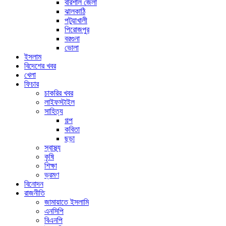
বরিশাল জেলা
ঝালকাঠি
পটুয়াখালী
পিরোজপুর
বরগুনা
ভোলা
ইসলাম
বিদেশের খবর
খেলা
ফিচার
চাকরির খবর
লাইফস্টাইল
সাহিত্য
গল্প
কবিতা
ছড়া
স্বাস্থ্য
কৃষি
শিক্ষা
ভ্রমণ
বিনোদন
রাজনীতি
জামায়াতে ইসলামি
এনসিপি
বিএনপি