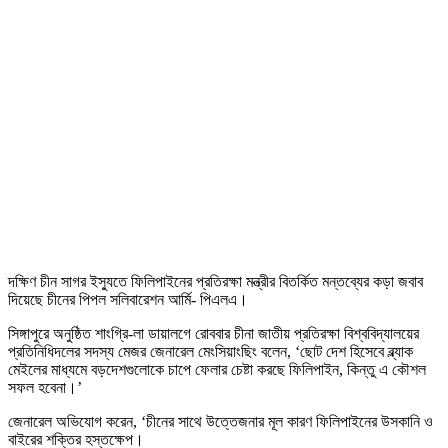
দক্ষিণ চীন সাগর ইস্যুতে ফিলিপাইনের প্রতিরক্ষা মন্ত্রীর বিতর্কিত মন্তব্যের কড়া জবাব
দিয়েছে চীনের পিপল সলিবারেশন আর্মি- পিএলএ।
সিঙ্গাপুরে অনুষ্ঠিত শাংগ্রি-লা ডায়ালগে রোববার চীনা জাতীয় প্রতিরক্ষা বিশ্ববিদ্যালয়ের
প্রতিনিধিদলের সদস্য মেজর জেনারেল মেংসিয়াংছিং বলেন, ‘ছোট দেশ হিসেবে ব্ল্যাক
মেইলের মাধ্যমে বড়দেশগুলোকে চাপে ফেলার চেষ্টা করছে ফিলিপাইন, কিন্তু এ কৌশল
সফল হবেনা।’
জেনারেল অভিযোগ করেন, ‘চীনের সাথে উত্তেজনার মূল কারণ ফিলিপাইনের উসকানি ও
বাইরের শক্তির হস্তক্ষেপ।