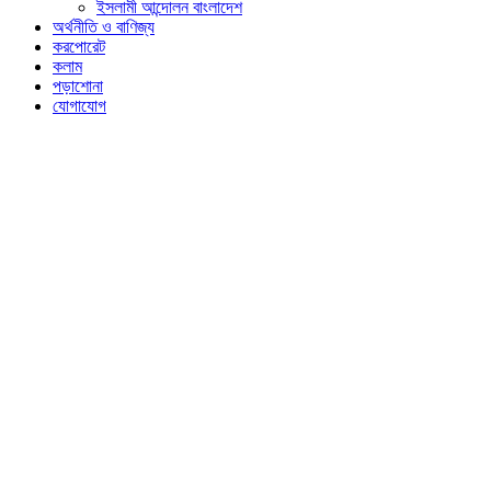
ইসলামী আন্দোলন বাংলাদেশ
অর্থনীতি ও বাণিজ্য
করপোরেট
কলাম
পড়াশোনা
যোগাযোগ