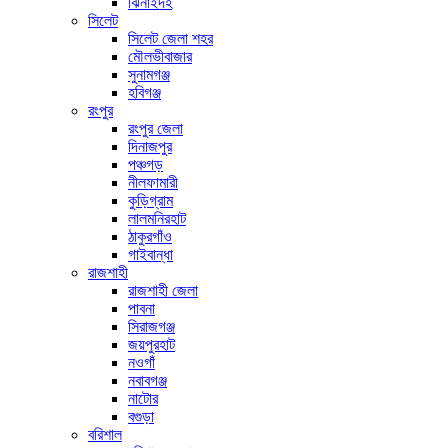
ঝিনাইদহ
সিলেট
সিলেট জেলা শহর
মৌলভীবাজার
সুনামগঞ্জ
হবিগঞ্জ
রংপুর
রংপুর জেলা
দিনাজপুর
পঞ্চগড়
নীলফামারী
কুড়িগ্রাম
লালমনিরহাট
ঠাকুরগাঁও
গাইবান্ধা
রাজশাহী
রাজশাহী জেলা
পাবনা
সিরাজগঞ্জ
জয়পুরহাট
নওগাঁ
নবাবগঞ্জ
নাটোর
বগুড়া
বরিশাল