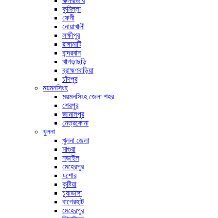
কক্সবাজার
কুমিল্লা
ফেনী
নোয়াখালী
লক্ষীপুর
রাঙ্গামাটি
বান্দরবান
খাগড়াছড়ি
ব্রাহ্মণবাড়িয়া
চাঁদপুর
ময়মনসিংহ
ময়মনসিংহ জেলা শহর
শেরপুর
জামালপুর
নেত্রকোনা
খুলনা
খুলনা জেলা
মাগুরা
নড়াইল
মেহেরপুর
যশোর
কুষ্টিয়া
চুয়াডাঙ্গা
বাগেরহাট
মেহেরপুর