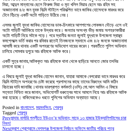
মিয়া, আব্দুল মান্নানের ছেলে ফিরুজ মিয়া ও মৃত খলিল মিয়ার ছেলে আঃ রহিম সহ
অজ্ঞাতনামা ৪/৫ জন যুবক ফিল্মি স্টাইলে পরিকল্পিত ভাবে জাকির হোসেনকে মারধর করে
টেনে হিঁচড়ে একটি অটো গাড়িতে উঠিয়ে নেয়।
এসময় জুলাই যুদ্ধা জাকির হোসেনের ডাক-চিৎকারে আশপাশের লোকজন দৌড়ে এসে ওই
অটো গাড়িটি আটকিয়ে তাকে উদ্ধার করে। জনতার অসংখ্য ভীড় জমায় অপহরণকারীরা
অটো গাড়িটি নিয়ে সটকে পড়ে। পরে স্থানীয় জনতা জুলাই যুদ্ধাকে উপজেলা স্বাস্থ্য
কমপ্লেক্সে ভর্তি করার পর রবিবার রাতেই তিনজনকে স্বনামে এবং ৪/৫ জনকে অজ্ঞাতনামা
আসামী করে থানায় একটি অপহরণের অভিযোগ দায়ের করেন। পরবর্তীতে পুলিশ অভিযান
চালিয়ে সোমবার দুপুরে আঃ রহিমকে আটক করে।
একটি সুত্র জানায়,আটককৃত আঃ রহিমকে থানা থেকে ছাড়িয়ে আনতে জোর তদবির
চালানো হচ্ছে।
এ বিষয়ে জুলাই যুদ্ধা জাকির হোসেন জানান, যাহারা আমাকে বেপরোয়া ভাবে মারধর করে
ফিল্মি স্টাইলে অপহরণের চেষ্টা করেছে প্রশাসনের কাছে তাদের বিরুদ্ধে আমি কঠিন
বিচারের দাবি জানাচ্ছি।থানার ভারপ্রাপ্ত কর্মকর্তা (ওসি) মো.আল আমিন এ বিষয়ে
সত্যতা নিশ্চিত করে জানান, অভিযোগটি গুরুত্বের সাথে আমলে নিয়ে আঃ রহিমকে আটক
করা হয়েছে। বাকিদেরকেও ধরতে পুলিশের অভিযান অব্যাহত আছে।
Posted in
বাংলাদেশ
,
ময়মনসিংহ
,
শেরপুর
Tagged
শেরপুর
Prev
মান্দায় নার্সারি পল্লীতে ইউএও’র অভিযান; সাড়ে ১৩ হাজার ইউক্যালিপটাসের চারা
নিধন!
Next
ক্রাশ প্রোগ্রামে বেগমগঞ্জ উপজেলা নির্বাচন অফিসে জাতীয় পরিচয় পত্র