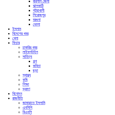
বরিশাল জেলা
ঝালকাঠি
পটুয়াখালী
পিরোজপুর
বরগুনা
ভোলা
ইসলাম
বিদেশের খবর
খেলা
ফিচার
চাকরির খবর
লাইফস্টাইল
সাহিত্য
গল্প
কবিতা
ছড়া
স্বাস্থ্য
কৃষি
শিক্ষা
ভ্রমণ
বিনোদন
রাজনীতি
জামায়াতে ইসলামি
এনসিপি
বিএনপি