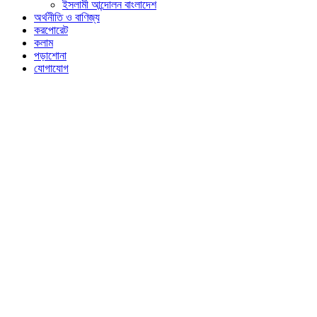
ইসলামী আন্দোলন বাংলাদেশ
অর্থনীতি ও বাণিজ্য
করপোরেট
কলাম
পড়াশোনা
যোগাযোগ