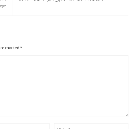
থচলা
 are marked
*