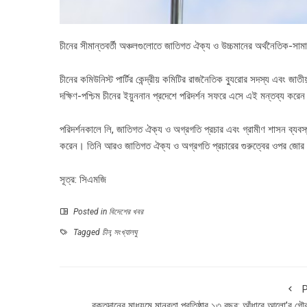
চীনের সীমান্তবর্তী অঞ্চলগুলোতে জাতিগত ঐক্য ও উচ্চমানের অর্থনৈতিক-সাম
চীনের কমিউনিস্ট পার্টির কেন্দ্রীয় কমিটির রাজনৈতিক ব্যুরোর সদস্য এবং জাতী
দক্ষিণ-পশ্চিম চীনের ইয়ুননান প্রদেশে পরিদর্শন সফরে এসে এই মন্তব্য করে
পরিদর্শনকালে লি, জাতিগত ঐক্য ও অগ্রগতি প্রচার এবং গ্রামীণ শাসন ব্যবস্থা উ
করেন। তিনি আরও জাতিগত ঐক্য ও অগ্রগতি প্রচারের গুরুত্বের ওপর জোর
সূত্র: সিএমজি
Posted in
বিদেশের খবর
Tagged
চীন
,
সংখ্যালঘু
P
রক্তদানের মাধ্যমে মানবতা প্রতিষ্ঠার ১৩ বছর: আঁধারে আলো’র গৌ