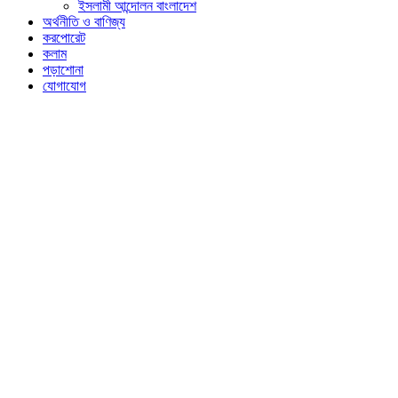
ইসলামী আন্দোলন বাংলাদেশ
অর্থনীতি ও বাণিজ্য
করপোরেট
কলাম
পড়াশোনা
যোগাযোগ