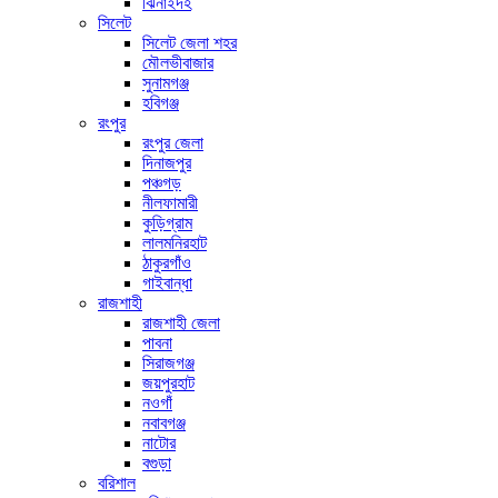
ঝিনাইদহ
সিলেট
সিলেট জেলা শহর
মৌলভীবাজার
সুনামগঞ্জ
হবিগঞ্জ
রংপুর
রংপুর জেলা
দিনাজপুর
পঞ্চগড়
নীলফামারী
কুড়িগ্রাম
লালমনিরহাট
ঠাকুরগাঁও
গাইবান্ধা
রাজশাহী
রাজশাহী জেলা
পাবনা
সিরাজগঞ্জ
জয়পুরহাট
নওগাঁ
নবাবগঞ্জ
নাটোর
বগুড়া
বরিশাল