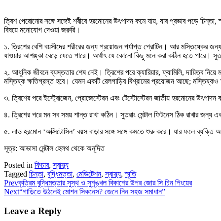
ত্রিশ পেরোনোর সঙ্গে সঙ্গেই শরীরে হরমোনের উৎপাদন কমে যায়, যার প্রভাব পড়ে চিন্তা, স
বিষয়ে মনোযোগ দেওয়া জরুরি।
১. ত্রিশের বেশি বয়সীদের শরীরের জন্য প্রয়োজন পর্যাপ্ত প্রোটিন। আর মস্তিষ্কের জন্য
যাওয়ার আশঙ্কা বেড়ে যেতে পারে। অর্থাৎ যে কোনো কিছু মনে করা কঠিন হতে পারে। সু
২. আধুনিক জীবনে ব্যস্ততার শেষ নেই। ত্রিশের পরে ক্যারিয়ার, ফ্যামিলি, দায়িত্ব নিয
মস্তিষ্ক ক্ষতিগ্রস্ত হবে। যেমন একটি রেলগাড়ির বিশ্রামের প্রয়োজন আছে; মস্তিষ্কও ত
৩. ত্রিশের পরে ইস্ট্রোজেন, প্রোজেস্টেরন এবং টেস্টোস্টেরন জাতীয় হরমোনের উৎপাদন 
৪. ত্রিশের পরে মন সব সময় শান্ত রাখা কঠিন। সুতরাং মেন্টাল ফিটনেস ঠিক রাখার জন্য 
৫. লাভ হরমোন ‘অক্সিটোসিন’ বয়স বাড়ার সঙ্গে সঙ্গে কমতে শুরু করে। যার ফলে ব্যক্তি
সূত্র: আভাসা মেন্টাল হেলথ থেকে অনূদিত
Posted in
ফিচার
,
স্বাস্থ্য
Tagged
চিন্তা
,
বুদ্ধিমত্তা
,
মেডিটেশন
,
স্বাস্থ্য
,
স্মৃতি
Prev
কৃত্রিম বুদ্ধিমত্তার সুস্থ ও সুশৃঙ্খল বিকাশের উপর জোর সি চিন পিংয়ের
Next
“গাড়িতে উঠলেই মোশন সিকনেস? জেনে নিন সহজ সমাধান”
Leave a Reply