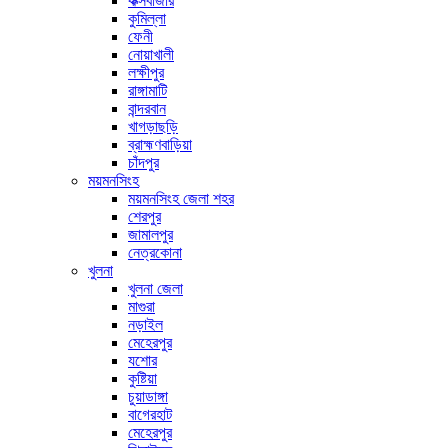
কক্সবাজার
কুমিল্লা
ফেনী
নোয়াখালী
লক্ষীপুর
রাঙ্গামাটি
বান্দরবান
খাগড়াছড়ি
ব্রাহ্মণবাড়িয়া
চাঁদপুর
ময়মনসিংহ
ময়মনসিংহ জেলা শহর
শেরপুর
জামালপুর
নেত্রকোনা
খুলনা
খুলনা জেলা
মাগুরা
নড়াইল
মেহেরপুর
যশোর
কুষ্টিয়া
চুয়াডাঙ্গা
বাগেরহাট
মেহেরপুর