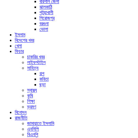
বরিশাল জেলা
ঝালকাঠি
পটুয়াখালী
পিরোজপুর
বরগুনা
ভোলা
ইসলাম
বিদেশের খবর
খেলা
ফিচার
চাকরির খবর
লাইফস্টাইল
সাহিত্য
গল্প
কবিতা
ছড়া
স্বাস্থ্য
কৃষি
শিক্ষা
ভ্রমণ
বিনোদন
রাজনীতি
জামায়াতে ইসলামি
এনসিপি
বিএনপি