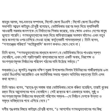
মাহবুব আলম, সহ-দফতর সম্পাদক, সিলেট জেলা বিএনপি : সিলেট জেলা বিএনপির
সভাপতি আব্দুল কাইয়ুম চৌধুরী বলেছেন, ভোটাধিকার হরণের মধ্য দিয়ে ফ্যাসিবাদী
আওয়ামী সরকার জনগণকে যে নির্যাতনের শিকার করেছে, তার ক্ষোভ এখনও দেশের মানুষ
ভুলতে পারেনি। গণঅভ্যুত্থানের মধ্য দিয়ে মাফিয়াতন্ত্রের অবসান ঘটলেও এখন নতুন
করে জনগণের ওপর চাপিয়ে দেওয়া হচ্ছে কর্তৃত্ববাদী শাসনব্যবস্থা। তিনি বলেন,
“গণতন্ত্রের পরিবর্তে ‘অটোক্র্যাসি’ জনগণ কখনও মেনে নেবে না।
তিনি বলেন, “গণঅভ্যুত্থানের মাধ্যমে জনগণ যে ভোটাধিকার ফিরে পাওয়ার স্বপ্ন
দেখেছিল, এখন সেই প্রতিশ্রুতি বাস্তবায়নের মতো একটি অবাধ, নিরপেক্ষ ও
অংশগ্রহণমূলক নির্বাচনের পরিবেশ গঠনের দাবি উঠেছে সর্বত্র।”
শুক্রবার (২৫ জুলাই) সন্ধ্যায় দক্ষিণ সুরমা উপজেলার সিলাম ইউনিয়নের গাজীরপাড়ায় ৬নং
ওয়ার্ড বিএনপির আয়োজিত এক মতবিনিময় সভায় প্রধান অতিথির বক্তব্যে তিনি এসব
কথা বলেন।
তিনি আরও বলেন, “ছাত্র-যুব সমাজ যারা ভোটাধিকার থেকে বঞ্চিত হয়েছিল, তারাই বুকের
রক্ত দিয়ে আন্দোলনের পথে নেমেছিল। সেই রক্তের ঋণ একমাত্র অবাধ, সুষ্ঠু ও
অংশগ্রহণমূলক নির্বাচনের মাধ্যমেই পরিশোধ সম্ভব—যে নির্বাচন দেশকে উন্নত ও
সমৃদ্ধ ভবিষ্যতের পথে এগিয়ে নেবে।”
দলীয় শৃঙ্খলার বিষয়ে কাইয়ুম চৌধুরী বলেন, “৫ আগস্টের গণঅভ্যুত্থানের পর কিছু