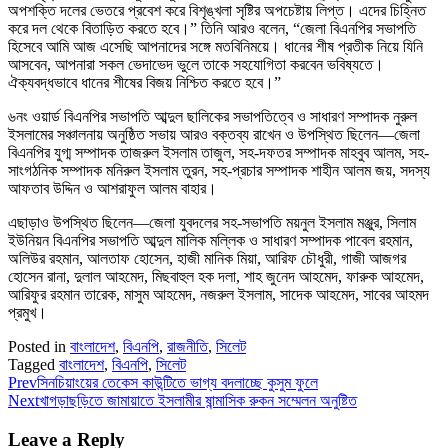
অপশক্তি দলের ভেতরে প্রবেশ করে বিশৃঙ্খলা সৃষ্টির অপচেষ্টায় লিপ্ত। এদের চিহ্নিত
করে দল থেকে বিতাড়িত করতে হবে।” তিনি আরও বলেন, “জেলা বিএনপির সভাপতি
হিসেবে আমি আজ এসেছি আপনাদের সঙ্গে মতবিনিময়ে। ধানের শীষ প্রতীক নিয়ে যিনি
আসবেন, আপনারা সকল ভেদাভেদ ভুলে তাকে সহযোগিতা করবেন ভবিষ্যতে।
ঐক্যবদ্ধভাবে ধানের শীষের বিজয় নিশ্চিত করতে হবে।”
৬নং ওয়ার্ড বিএনপির সভাপতি আব্দুল ছালিকের সভাপতিত্বে ও সাধারণ সম্পাদক নুরুল
ইসলামের সঞ্চালনায় অনুষ্ঠিত সভায় আরও বক্তব্য রাখেন ও উপস্থিত ছিলেন—জেলা
বিএনপির যুগ্ম সম্পাদক তাজরুল ইসলাম তাজুল, সহ-দফতর সম্পাদক মাহবুব আলম, সহ-
সাংগঠনিক সম্পাদক মনিরুল ইসলাম তুরন, সহ-প্রচার সম্পাদক শাহীন আলম জয়, সদস্য
আফতাব উদ্দিন ও আশরাফুল আলম বাহার।
এছাড়াও উপস্থিত ছিলেন—জেলা যুবদলের সহ-সভাপতি ময়নুল ইসলাম মঞ্জুর, সিলাম
ইউনিয়ন বিএনপির সভাপতি আব্দুল মালিক মল্লিক ও সাধারণ সম্পাদক পাবেল রহমান,
অলিউর রহমান, আলতাফ হোসেন, হাজী মানিক মিয়া, আরিফ চৌধুরী, গাজী আজগর
হোসেন রানা, দুলাল আহমেদ, মিছবাহুল হক দলা, শাহ জুনেদ আহমেদ, ফারুক আহমেদ,
আরিফুর রহমান তারেক, মাসুম আহমেদ, নজরুল ইসলাম, সাদেক আহমেদ, সাবের আহমদ
প্রমুখ।
Posted in
বাংলাদেশ
,
বিএনপি
,
রাজনীতি
,
সিলেট
Tagged
বাংলাদেশ
,
বিএনপি
,
সিলেট
Prev
সিনচিয়াংয়ের তেকেস কাউন্টিতে ভাগ্য বদলাচ্ছে কুসুম ফুলে
Next
খাগড়াছড়িতে জামায়াতে ইসলামীর ষান্মাসিক রুকন সম্মেলন অনুষ্টিত
Leave a Reply