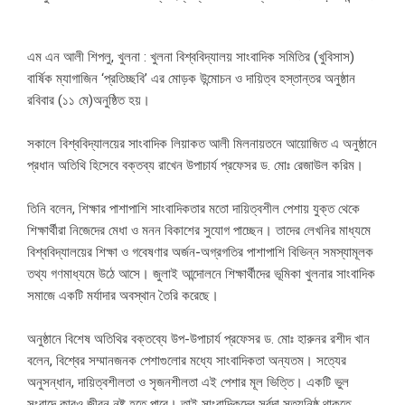
এম এন আলী শিপলু, খুলনা : খুলনা বিশ্ববিদ্যালয় সাংবাদিক সমিতির (খুবিসাস)
বার্ষিক ম্যাগাজিন ‘প্রতিচ্ছবি’ এর মোড়ক উন্মোচন ও দায়িত্ব হস্তান্তর অনুষ্ঠান
রবিবার (১১ মে)অনুষ্ঠিত হয়।
সকালে বিশ্ববিদ্যালয়ের সাংবাদিক লিয়াকত আলী মিলনায়তনে আয়োজিত এ অনুষ্ঠানে
প্রধান অতিথি হিসেবে বক্তব্য রাখেন উপাচার্য প্রফেসর ড. মোঃ রেজাউল করিম।
তিনি বলেন, শিক্ষার পাশাপাশি সাংবাদিকতার মতো দায়িত্বশীল পেশায় যুক্ত থেকে
শিক্ষার্থীরা নিজেদের মেধা ও মনন বিকাশের সুযোগ পাচ্ছেন। তাদের লেখনির মাধ্যমে
বিশ্ববিদ্যালয়ের শিক্ষা ও গবেষণার অর্জন-অগ্রগতির পাশাপাশি বিভিন্ন সমস্যামূলক
তথ্য গণমাধ্যমে উঠে আসে। জুলাই আন্দোলনে শিক্ষার্থীদের ভূমিকা খুলনার সাংবাদিক
সমাজে একটি মর্যাদার অবস্থান তৈরি করেছে।
অনুষ্ঠানে বিশেষ অতিথির বক্তব্যে উপ-উপাচার্য প্রফেসর ড. মোঃ হারুনর রশীদ খান
বলেন, বিশ্বের সম্মানজনক পেশাগুলোর মধ্যে সাংবাদিকতা অন্যতম। সত্যের
অনুসন্ধান, দায়িত্বশীলতা ও সৃজনশীলতা এই পেশার মূল ভিত্তি। একটি ভুল
সংবাদে কারও জীবন নষ্ট হতে পারে। তাই সাংবাদিকদের সর্বদা সত্যনিষ্ঠ থাকতে