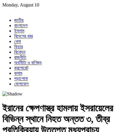
Skip
Monday, August 10
to
content
জাতীয়
বাংলাদেশ
ইসলাম
বিদেশের খবর
খেলা
ফিচার
বিনোদন
রাজনীতি
অর্থনীতি ও বাণিজ্য
করপোরেট
কলাম
পড়াশোনা
যোগাযোগ
ইরানের ক্ষেপণাস্ত্র হামলায় ইসরায়েলের
বিভিন্ন স্থানে নিহত অন্তত ৩, তীব্র
প্রতিক্রিয়ায় উত্তপ্ত মধ্যপ্রাচ্য