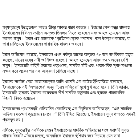
মধ্যপ্রাচ্যে উত্তেজনা আরও তীব্র আকার ধারণ করেছে। ইরানের ক্ষেপণাস্ত্র হামলায়
ইসরায়েলের বিভিন্ন স্থানে অন্তত তিনজন নিহত হয়েছেন এবং আহত হয়েছেন আরও
অনেক মানুষ। ইরান এই হামলাকে ‘প্রতিশোধমূলক পদক্ষেপ’ বলে উল্লেখ করেছে, যা
তারা চালিয়েছে ইসরায়েলের ধারাবাহিক হামলার জবাবে।
ইরান অভিযোগ করেছে, ইসরায়েল এখন পর্যন্ত তাদের অন্তত ৭৮ জন নাগরিককে হত্যা
করেছে, যাদের মধ্যে নারী ও শিশুও রয়েছে। আহত হয়েছেন আরও ৩২০ জনের বেশি
মানুষ। ইসরায়েলি বাহিনী ইরানের শহরগুলো, সামরিক ঘাঁটি এবং পারমাণবিক স্থাপনাগুলো
লক্ষ্য করে একের পর এক আক্রমণ চালিয়ে যাচ্ছে।
ইরানের সর্বোচ্চ নেতা আয়াতোল্লাহ আলি খামেনি এক কঠোর হুঁশিয়ারিতে বলেছেন,
ইসরায়েলকে এই ‘অপরাধের’ জন্য “চরম শাস্তির” মুখোমুখি হতে হবে। তিনি জানান,
ইসরায়েলি হামলায় ইরানের কয়েকজন শীর্ষ সামরিক কমান্ডার এবং ছয়জন পারমাণবিক
বিজ্ঞানী নিহত হয়েছেন।
ইসরায়েলের প্রধানমন্ত্রী বেনিয়ামিন নেতানিয়াহু এক বিবৃতিতে জানিয়েছেন, “এই সামরিক
অভিযান যতক্ষণ প্রয়োজন চলবে।” তিনি ইঙ্গিত দিয়েছেন, ইসরায়েল যুদ্ধ থামাতে এখনই
প্রস্তুত নয়।
এদিকে, যুক্তরাষ্ট্র একদিকে যেমন ইসরায়েলের সামরিক অভিযানের সঙ্গে সরাসরি যুক্ত
থাকার বিষয়টি এড়িয়ে চলছে, অন্যদিকে ইরানকে হুঁশিয়ার করে দিয়েছে যেন তারা